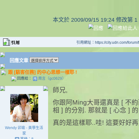
本文於
2009/09/15 19:24 修改第 1
引用網址：https://city.udn.com/forum
回應文章
跟 [駭客任務] 的中心思想一樣耶 !
回應給：
周言（gc0629）
師兄,
你跟阿Ming大哥還真是 [ 不約而同
相 ] 的分別. 那就是 [ 心念 ] 
真的是這樣耶..哇! 這要好好再
Wendy 卯瑜 - 美學生活
家