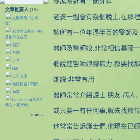
我家附近有一間牙科
文章推薦人
(18)
老婆一週會有幾個晚上,在那
太陽微笑〈小鳳
女〉
診所有一位年過半百的醫師及
老查居士新書4-明
月依然在心底
邀請
醫師及醫師娘,非常相信基隆一
白絨
止善
聽說連醫師娘腳無力,都要找那
Hal
生命之旅
她説:非常有用
光的使者 (臣服）
海棠
醫師常常介紹護士.朋友.病人,
blackmoon(永恆的
懷念，空行者)
或只要一有任何事,就去找那
more...
他常常告訴護士們,他現在已