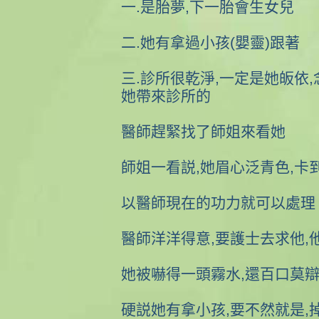
一.是胎夢,下一胎會生女兒
二.她有拿過小孩(嬰靈)跟著
三.診所很乾淨,一定是她皈依,
她帶來診所的
醫師趕緊找了師姐來看她
師姐一看説,她眉心泛青色,卡
以醫師現在的功力就可以處理
醫師洋洋得意,要護士去求他,
她被嚇得一頭霧水,還百口莫
硬説她有拿小孩,要不然就是,