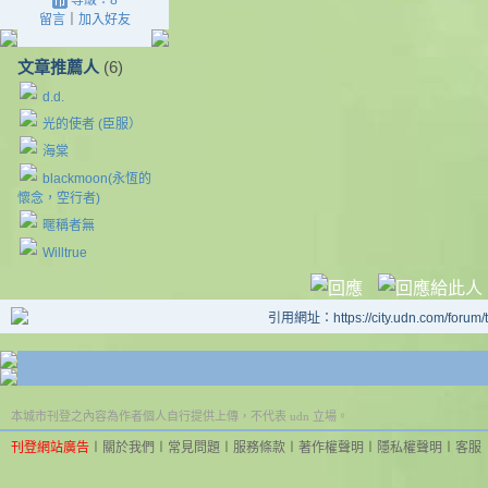
等級：8
留言
｜
加入好友
文章推薦人
(6)
d.d.
光的使者 (臣服）
海棠
blackmoon(永恆的
懷念，空行者)
暱稱者無
Willtrue
引用網址：https://city.udn.com/forum
本城市刊登之內容為作者個人自行提供上傳，不代表 udn 立場。
刊登網站廣告
︱
關於我們
︱
常見問題
︱
服務條款
︱
著作權聲明
︱
隱私權聲明
︱
客服