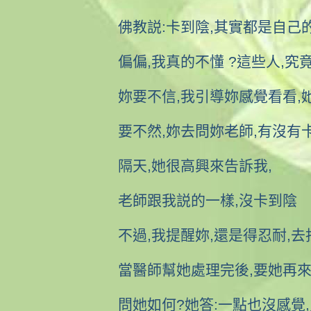
佛教説:卡到陰,其實都是自己
偏偏,我真的不懂 ?這些人,究竟....
妳要不信,我引導妳感覺看看,
要不然,妳去問妳老師,有沒有
隔天,她很高興來告訴我,
老師跟我説的一樣,沒卡到陰
不過,我提醒妳,還是得忍耐,
當醫師幫她處理完後,要她再
問她如何?她答:一點也沒感覺