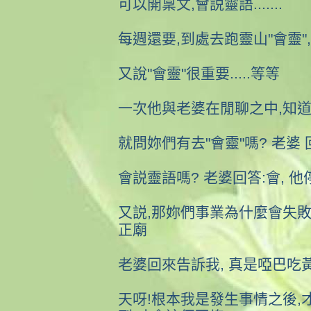
可以開稟文,會説靈語.......
每週還要,到處去跑靈山"會靈",
又說"會靈"很重要.....等等
一次他與老婆在閒聊之中,知道
就問妳們有去"會靈"嗎? 老婆 
會説靈語嗎? 老婆回答:會, 
又説,那妳們事業為什麼會失敗
正廟
老婆回來告訴我, 真是啞巴吃
天呀!根本我是發生事情之後,