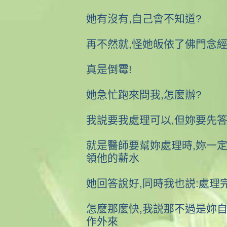
她有沒有,自己會不知道?
再不然就,怪她皈依了佛門念經
真是倒霉!
她急忙跑來問我,怎麼辦?
我説要我處理可以,但妳要先
就是醫師要幫妳處理時,妳一定
領他的薪水
她回答說好,同時我也説:處理
怎麼那麼快,我説那不過是妳自
作外來