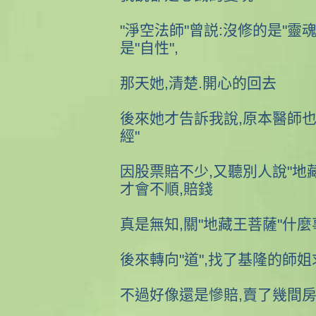
"淨空法師"曾説:沒修的是"靈魂
是"自性",
那天她,清楚.開心的回去
後來她才告訴我說,原本醫師也
經"
因股票賠不少,又聽別人說"地
才會不順,賠錢
真是無知,關"地藏王菩薩"什麼
後來轉向"道",找了基隆的師姐求
不過好像還是慘賠,賣了幾間房