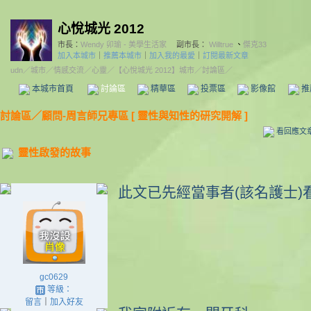
心悅城光 2012
市長：
Wendy 卯瑜 - 美學生活家
副市長：
Willtrue
、
傑克33
加入本城市
｜
推薦本城市
｜
加入我的最愛
｜
訂閱最新文章
udn
／
城市
／
情感交流
／
心靈
／
【心悅城光 2012】城市
／討論區／
本城市首頁
討論區
精華區
投票區
影像館
推
討論區
／
顧問-周言師兄專區 [ 靈性與知性的研究開解 ]
看回應文
靈性啟發的故事
此文已先經當事者(該名護士)
gc0629
等級：
留言
｜
加入好友