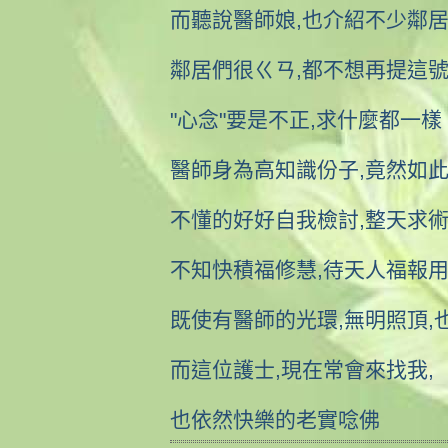
而聽說醫師娘,也介紹不少鄰居
鄰居們很ㄍㄢ,都不想再提這
"心念"要是不正,求什麼都一樣
醫師身為高知識份子,竟然如此
不懂的好好自我檢討,整天求
不知快積福修慧,待天人福報
既使有醫師的光環,無明照頂,
而這位護士,現在常會來找我,
也依然快樂的老實唸佛