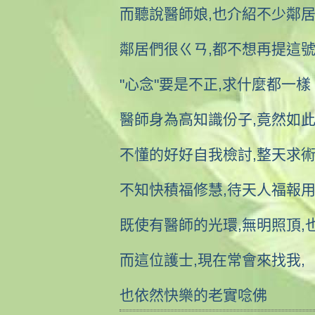
而聽說醫師娘,也介紹不少鄰居
鄰居們很ㄍㄢ,都不想再提這
"心念"要是不正,求什麼都一樣
醫師身為高知識份子,竟然如此
不懂的好好自我檢討,整天求
不知快積福修慧,待天人福報
既使有醫師的光環,無明照頂,
而這位護士,現在常會來找我,
也依然快樂的老實唸佛