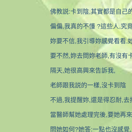
佛教説:卡到陰,其實都是自己
偏偏,我真的不懂 ?這些人,究竟....
妳要不信,我引導妳感覺看看,
要不然,妳去問妳老師,有沒有
隔天,她很高興來告訴我,
老師跟我説的一樣,沒卡到陰
不過,我提醒妳,還是得忍耐,
當醫師幫她處理完後,要她再
問她如何?她答:一點也沒感覺