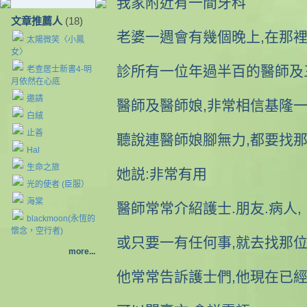
我家附近有一間牙科
文章推薦人
(18)
老婆一週會有幾個晚上,在那
太陽微笑〈小鳳
女〉
診所有一位年過半百的醫師及
老查居士新書4-明
月依然在心底
邀請
醫師及醫師娘,非常相信基隆一
白絨
止善
聽說連醫師娘腳無力,都要找那
Hal
生命之旅
她説:非常有用
光的使者 (臣服）
海棠
醫師常常介紹護士.朋友.病人,
blackmoon(永恆的
懷念，空行者)
或只要一有任何事,就去找那
more...
他常常告訴護士們,他現在已