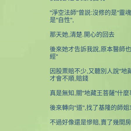
"淨空法師"曾説:沒修的是"靈魂
是"自性",
那天她,清楚.開心的回去
後來她才告訴我說,原本醫師也
經"
因股票賠不少,又聽別人說"地
才會不順,賠錢
真是無知,關"地藏王菩薩"什麼
後來轉向"道",找了基隆的師姐求
不過好像還是慘賠,賣了幾間房