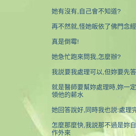
她有沒有,自己會不知道?
再不然就,怪她皈依了佛門念經
真是倒霉!
她急忙跑來問我,怎麼辦?
我説要我處理可以,但妳要先
就是醫師要幫妳處理時,妳一定
領他的薪水
她回答說好,同時我也説:處理
怎麼那麼快,我説那不過是妳自
作外來