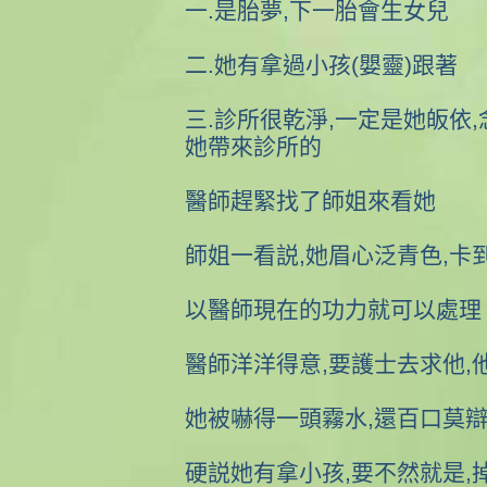
一.是胎夢,下一胎會生女兒
二.她有拿過小孩(嬰靈)跟著
三.診所很乾淨,一定是她皈依,
她帶來診所的
醫師趕緊找了師姐來看她
師姐一看説,她眉心泛青色,卡
以醫師現在的功力就可以處理
醫師洋洋得意,要護士去求他,
她被嚇得一頭霧水,還百口莫
硬説她有拿小孩,要不然就是,