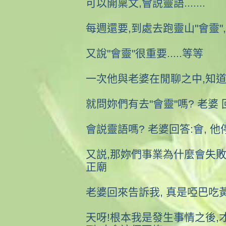
可以開稟文,會説靈語.......
每週還要,到處去跑靈山"會靈",
又說"會靈"很重要.....等等
一次他與老婆在閒聊之中,知道
就問妳們有去"會靈"嗎? 老婆 
會説靈語嗎? 老婆回答:會, 
又説,那妳們事業為什麼會失敗
正廟
老婆回來告訴我, 真是啞巴吃
天呀!根本我是發生事情之後,