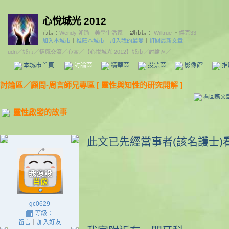
心悅城光 2012
市長：
Wendy 卯瑜 - 美學生活家
副市長：
Willtrue
、
傑克33
加入本城市
｜
推薦本城市
｜
加入我的最愛
｜
訂閱最新文章
udn
／
城市
／
情感交流
／
心靈
／
【心悅城光 2012】城市
／討論區／
本城市首頁
討論區
精華區
投票區
影像館
推
討論區
／
顧問-周言師兄專區 [ 靈性與知性的研究開解 ]
看回應文
靈性啟發的故事
此文已先經當事者(該名護士)
gc0629
等級：
留言
｜
加入好友