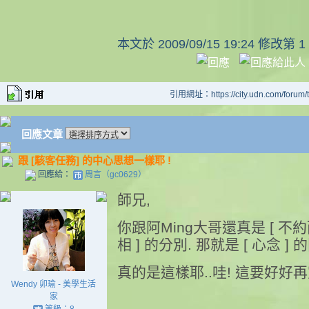
本文於
2009/09/15 19:24 修改第 1
引用網址：https://city.udn.com/forum
回應文章
跟 [駭客任務] 的中心思想一樣耶 !
回應給：
周言（gc0629）
師兄,
你跟阿Ming大哥還真是 [ 不約而同
相 ] 的分別. 那就是 [ 心念 ] 
真的是這樣耶..哇! 這要好好再
Wendy 卯瑜 - 美學生活
家