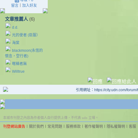
等級：8
留言
｜
加入好友
文章推薦人
(6)
d.d.
光的使者 (臣服）
海棠
blackmoon(永恆的
懷念，空行者)
暱稱者無
Willtrue
引用網址：https://city.udn.com/forum
本城市刊登之內容為作者個人自行提供上傳，不代表 udn 立場。
刊登網站廣告
︱
關於我們
︱
常見問題
︱
服務條款
︱
著作權聲明
︱
隱私權聲明
︱
客服