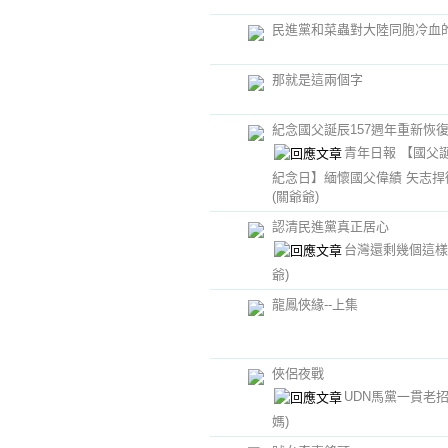
民進黨和菜蟲對大陸同胞冷血
那就是這兩個字
紀念國父誕辰157週年重新恢
青年日報 【國父誕
紀念日】緬懷國父偉績 矢志捍
(關爺爺)
認清民進黨真正居心
台灣還剩幾個這
爺)
龍鳳俠緣--上集
俠侶夜戰
UDN馬黨一貫老
媽)