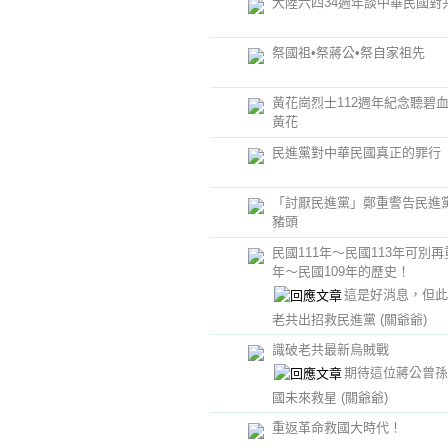
大陸六四34週年談中華民國對
祭國祖•祭蔣公•祭自家祖先
黃花崗烈士112週年紀念聽碧
黃花
民進黨對中華民國真正的罪行
「討厭民進黨」鄭重警告民進
豬頭
民國111年～民國113年可別再
年～民國109年的歷史！
這是好消息，但此
老共出招救民進黨
(關爺爺)
識破老共最新烏賊戰
期待這位蔣公曾孫
國未來救星
(關爺爺)
重返革命救國大時代！