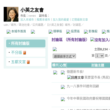
小英之友會
市長：
remini
副市長：
加入本城市
｜
推薦本城市
｜
加入我的最愛
｜
訂閱最新文章
udn
／
城市
／
政治社會
／
公共議題
／
【小英之友會】城市
／討論區／
本城市首頁
討論區
精華區
投票區
影像館
推
討論區
（
所有討論版
）
‧
所有討論版
主題
8,234
‧
不分版
第
頁
‧
五都文宣
標示
心情
討論主題
徵選新市長!
我要當市長
(馬屁)
九一八事件93週年回顧
今年中華民國政府慶祝哪國國