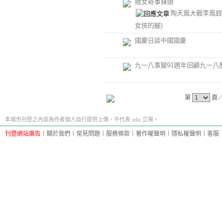
賊女奇事鋒頭
陶天鳳大戰李鳳
女俠的腳)
國慶日談中國國慶
九一八事變91週年回顧九一八
第
頁
本城市刊登之內容為作者個人自行提供上傳，不代表 udn 立場。
刊登網站廣告
︱
關於我們
︱
常見問題
︱
服務條款
︱
著作權聲明
︱
隱私權聲明
︱
客服