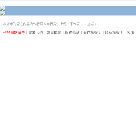
本城市刊登之內容為作者個人自行提供上傳，不代表 udn 立場。
刊登網站廣告
︱
關於我們
︱
常見問題
︱
服務條款
︱
著作權聲明
︱
隱私權聲明
︱
客服