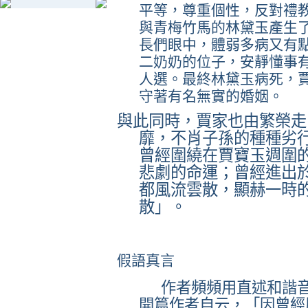
平等，尊重個性，反對禮
與青梅竹馬的林黛玉產生
長們眼中，體弱多病又有
二奶奶的位子，安靜懂事
人選。最終林黛玉病死，
守著有名無實的婚姻。
與此同時，賈家也由繁榮走
靡，不肖子孫的種種劣
曾經圍繞在賈寶玉週圍
悲劇的命運；曾經進出
都風流雲散，顯赫一時
散」。
假語真言
作者頻頻用直述和諧
開篇作者自云，「因曾經