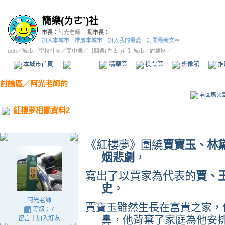
簡樂(ㄌㄜˋ)社
市長：
阿光老師
副市長：
加入本城市
｜
推薦本城市
｜
加入我的最愛
｜
訂閱最新文章
udn
／
城市
／
學校社團
／
高中職
／
【簡樂(ㄌㄜˋ)社】城市
／討論區／
本城市首頁
討論區
精華區
投票區
影像館
推
討論區
／
阿光老師的
看回應文
紅樓夢相關資料2
《紅樓夢》圍繞
賈寶玉、林
姻悲劇
，
寫出了以賈家為代表的
賈、
史
。
阿光老師
賈寶玉雖然生長在富貴之家，
等級：7
鼻，他背棄了家庭為他安
留言
｜
加入好友