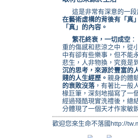
這是非常有深意的一段
在藝術虛構的背後有「真
「真」的內容。
繁花終衰，一切成空
：
重的傷感和悲涼之中，從
中有卻有些樂事，但不能
悲生，人非物換，究竟是
沉的思考，來源於豐富的
賤的人生經歷。
親身的體
的衰敗沒落
，有著比一般
椽巨筆，深刻地描寫了一
經過殘酷現實洗禮後，總
分體現了一個天才作家敏
歡迎您來生命不落國http://tw.myb