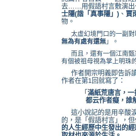
去……用假語村言敷演出
士隱
(
諧「真事隱」
)
、
賈
物。
太虛幻境門口的一副對
無為有處有還無
」。
而且，還有一個江南甄
有個被祖母視為掌上明珠
作者開宗明義即告訴
作者在第
1
回就寫了：
「
滿紙荒唐言，一
都云作者癡，誰
這小說記的是用辛酸
的，是「假語村言」，但
的人生經歷中生發出的經
取材也來源於生活。