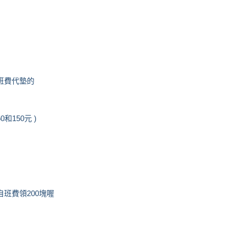
由班費代墊的
和150元 )
班費領200塊喔