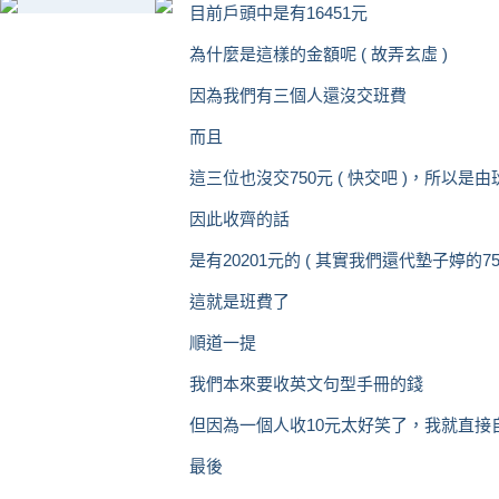
目前戶頭中是有16451元
為什麼是這樣的金額呢 ( 故弄玄虛 )
因為我們有三個人還沒交班費
而且
這三位也沒交750元 ( 快交吧 )，所以是
因此收齊的話
是有20201元的 ( 其實我們還代墊子婷的750
這就是班費了
順道一提
我們本來要收英文句型手冊的錢
但因為一個人收10元太好笑了，我就直接自
最後