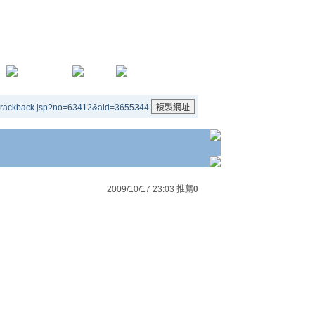
/trackback.jsp?no=63412&aid=3655344
2009/10/17 23:03
推薦
0