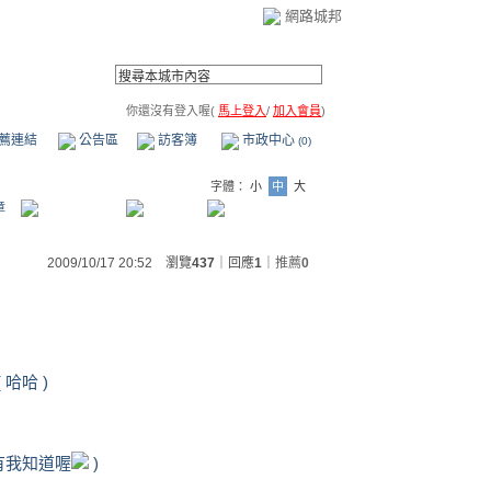
網路城邦
你還沒有登入喔(
馬上登入
/
加入會員
)
薦連結
公告區
訪客簿
市政中心
(0)
字體：
小
中
大
章
2009/10/17 20:52 瀏覽
437
｜回應
1
｜
推薦
0
哈哈 )
有我知道喔
)