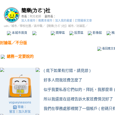
簡樂(ㄌㄜˋ)社
市長：
阿光老師
副市長：
加入本城市
｜
推薦本城市
｜
加入我的最愛
｜
訂閱最新文章
udn
／
城市
／
學校社團
／
高中職
／
【簡樂(ㄌㄜˋ)社】城市
／討論區／
本城市首頁
討論區
精華區
投票區
影像館
推
討論區
／
不分版
看回應文
總務ㄧ定要說的
( 底下如果有打錯，請見諒 )
好多人問我班費怎麼了
似乎我要私吞它們似的，拜託，我那麼乖 ( 
所以我還是在這裡告訴大家班費情況好了
vogueyseasons
等級：
我們在學務處那裡開了一個帳戶 ( 密碼只
留言
｜
加入好友