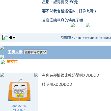
星期一記得要交150元
要不然我會繼續催的 ( 好像鬼喔 )
其實當總務真的快瘋了呢
引用網址：https://city.udn.com/forum
回應文章
拉拉拉
有你在那邊很比較熱鬧啊XDDDDD
哇哈哈XDDDDDD
dany5566
等級：