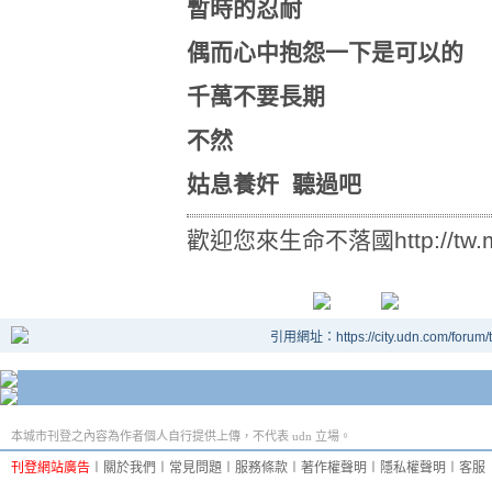
暫時的忍耐
偶而心中抱怨一下是可以的
千萬不要長期
不然
姑息養奸 聽過吧
歡迎您來生命不落國http://tw.myb
引用網址：https://city.udn.com/forum
本城市刊登之內容為作者個人自行提供上傳，不代表 udn 立場。
刊登網站廣告
︱
關於我們
︱
常見問題
︱
服務條款
︱
著作權聲明
︱
隱私權聲明
︱
客服