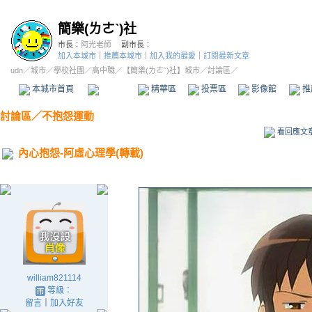
簡樂(ㄌㄜˋ)社
市長：
阿光老師
副市長：
加入本城市
｜
推薦本城市
｜
加入我的最愛
｜
訂閱最新文章
udn
／
城市
／
學校社團
／
高中職
／
【簡樂(ㄌㄜˋ)社】城市
／討論區／
本城市首頁
討論區
精華區
投票區
影像館
推
討論區
／
不抱怨運動
看回應文
內心抱怨-阿虛心理學(轉載)
william821114
等級：
留言
｜
加入好友