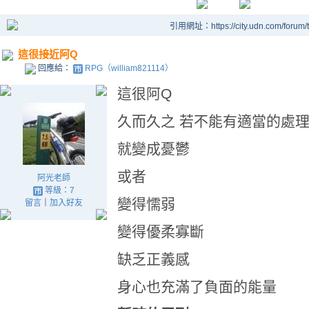
引用網址：https://city.udn.com/forum
這很接近阿Q
回應給：
RPG（william821114）
這很阿Q
久而久之 若不能有適當的處
就變成憂鬱
或者
阿光老師
等級：7
變得懦弱
留言
｜
加入好友
變得優柔寡斷
缺乏正義感
身心也充滿了負面的能量