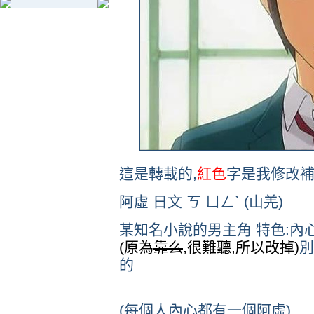
這是轉載的,
紅色
字是我修改補
阿虛 日文 ㄎ ㄩㄥˋ (山羌)
某知名小說的男主角 特色:內
(原為
靠么
,很難聽,所以改掉)
別
的
(每個人內心都有一個阿虛)