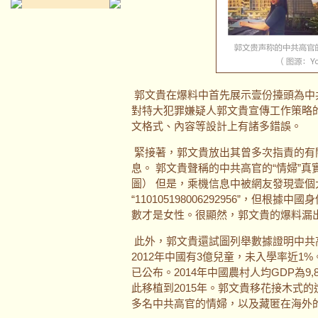
郭文貴在爆料中首先展示壹份擡頭為中
對特大犯罪嫌疑人郭文貴宣傳工作策略
文格式、內容等設計上有諸多錯誤。
緊接著，郭文貴放出其曾多次指責的有
息。 郭文貴聲稱的中共高官的“情婦”真實
圖） 但是，乘機信息中被網友發現壹
“110105198006292956”，但
數才是女性。很顯然，郭文貴的爆料漏
此外，郭文貴還試圖列舉數據證明中共
2012年中國有3億兒童，未入學率近1
已公布。2014年中國農村人均GDP為9,
此移植到2015年。郭文貴移花接木式
多名中共高官的情婦，以及藏匿在海外