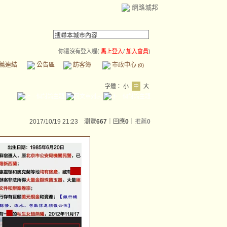
網路城邦
你還沒有登入喔(
馬上登入
/
加入會員
)
薦連結
公告區
訪客簿
市政中心
(0)
字體：
小
中
大
2017/10/19 21:23 瀏覽
667
｜回應
0
｜
推薦
0