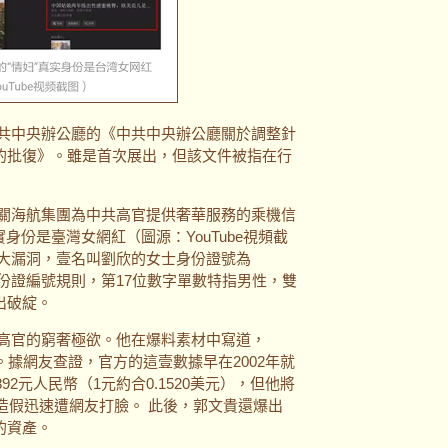
共中央辦公廳的《中共中央辦公廳關於調整針
的批復》。雖是首次展出，但該文件被指在行
關海航集團為中共高官提供奢華服務的乘機信
身份是臺灣女網紅（圖源：YouTube視頻截
個大漏洞，壹名叫劉欣的女士身份證號為
根據中國身份證編號規則，第17位數字單數特指男性，雙
出破綻。
高官的窮奢極欲。他在爆料素材中寫道，
%。據網友查證，官方的這壹數據早在2002年就
892元人民幣（1元約合0.1520美元），但他將
的造假迅速遭網友打臉。 此後，郭文貴還爆出
的資產。