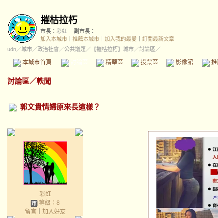
摧枯拉朽
市長：
彩虹
副市長：
加入本城市
｜
推薦本城市
｜
加入我的最愛
｜
訂閱最新文章
udn
／
城市
／
政治社會
／
公共議題
／
【摧枯拉朽】城市
／討論區／
本城市首頁
討論區
精華區
投票區
影像館
推
討論區
／
軼聞
郭文貴情婦原來長這樣？
彩虹
等級：8
留言
｜
加入好友