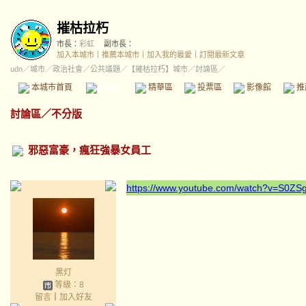
摧枯拉朽
市長：
彩虹
副市長：
加入本城市
｜
推薦本城市
｜
加入我的最愛
｜
訂閱最新文章
udn
／
城市
／
政治社會
／
公共議題
／
【摧枯拉朽】城市
／討論區／
本城市首頁
討論區
精華區
投票區
影像館
推
討論區
／
不分版
邪惡富豪，瘋狂強暴女員工
https://www.youtube.com/watch?v=S0Z
黑灯
等級：8
留言
｜
加入好友