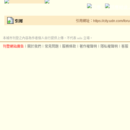
引用網址：https://city.udn.com/for
本城市刊登之內容為作者個人自行提供上傳，不代表 udn 立場。
刊登網站廣告
︱
關於我們
︱
常見問題
︱
服務條款
︱
著作權聲明
︱
隱私權聲明
︱
客服