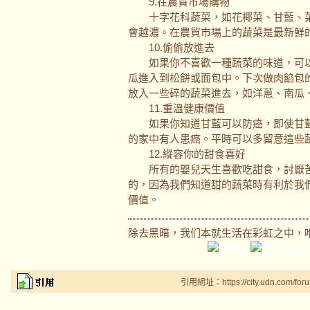
9.在農貿市場購物
十字花科蔬菜，如花椰菜、甘藍、菜
會越濃。在農貿市場上的蔬菜是最新鮮
10.偷偷放進去
如果你不喜歡一種蔬菜的味道，可以
瓜進入到松餅或面包中。下次做肉餡包
放入一些碎的蔬菜進去，如洋蔥、南瓜
11.重溫健康價值
如果你知道甘藍可以防癌，即使甘藍
的家中有人患癌。平時可以多留意這些
12.縱容你的甜食喜好
所有的嬰兒天生喜歡吃甜食，討厭苦
的，因為我們知道甜的蔬菜時有利於我
價值。
除去黑暗，我们本就生活在彩虹之中，
引用網址：https://city.udn.com/for