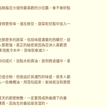
無脂豆沙或你最喜歡的沙拉醬，會不會好點
得更有味，或在綠豆、菠菜和甘藍中加入一
那麽多的蔬菜，包括味道濃重的西蘭花，這
人那麽強，真正的秘密是因為亞洲人喜歡燙
出來泡進冷水中，苦味就會減少。
切成片，加點水和黃油，放到微波爐中，拿
混合物，但是由於其濃烈的味道，很多人都
入一些橄欖油，用箔包起來，氣味就沒有那麽
天的那麽鮮艷，一定要買成熟後摘下的番
購買，因為生的番茄是苦澀的。