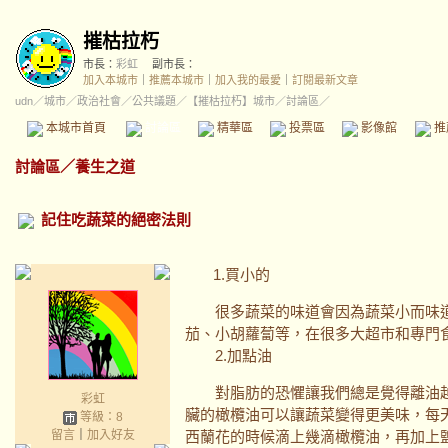
摧枯拉朽
市長：
彩虹
副市長：
加入本城市
｜
推薦本城市
｜
加入我的最愛
｜
訂閱最新文章
udn
／
城市
／
政治社會
／
公共議題
／
【摧枯拉朽】城市
／討論區／
本城市首頁
討論區
精華區
投票區
影像館
推
討論區
／
養生之道
記住吃蔬菜的絕密法則
1.買小的
很多蔬菜的味道會因為蔬菜小而味道
茄、小胡蘿蔔等，在很多大超市和專門
2.加點油
對脂肪的恐懼讓我們總是覺得離油越
彩虹
臟的橄欖油可以讓蔬菜變得更美味，每
等級：8
留言
｜
加入好友
西蘭花的時候滴上幾滴橄欖油，再加上