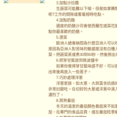
3.加點沙拉醬
生蔬菜可能難以下咽，但是如果蘸點
呢?工作的間隙或看電視時吃點。
4.加點奶酪
適度的奶酪沙司會使西蘭花或菜花變
點你最喜歡的奶酪。
5.燙菜
歐洲人總會納悶為什麽亞洲人可以吃
是因為亞洲人對苦味的敏感度沒有白種
菜。把蔬菜蒸或煮30到60秒，然後撈
6.把芽甘藍放到微波爐中
如果你覺得芽甘藍味道不好，可以斜
出來後再放入一些蒿子。
7.巧妙處理洋蔥
洋蔥家族，如大蔥、大蒜富含抗癌的
非常討厭吃。在切好的大蔥或洋蔥中滴
濃烈了。
8.買熟番茄
冬天的溫室的番茄顏色看起來不如夏
茄，在專門的食品店買，或在番茄旺季