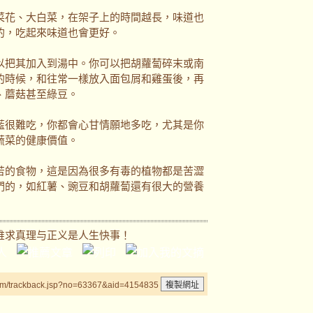
花、大白菜，在架子上的時間越長，味道也
的，吃起來味道也會更好。
把其加入到湯中。你可以把胡蘿蔔碎末或南
的時候，和往常一樣放入面包屑和雞蛋後，再
、蘑菇甚至綠豆。
很難吃，你都會心甘情願地多吃，尤其是你
蔬菜的健康價值。
的食物，這是因為很多有毒的植物都是苦澀
們的，如紅薯、豌豆和胡蘿蔔還有很大的營養
唯求真理与正义是人生快事！
um/trackback.jsp?no=63367&aid=4154835