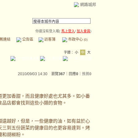
網路城邦
你還沒有登入喔(
馬上登入
/
加入會員
)
薦連結
公告區
訪客簿
市政中心
(0)
字體：
小
中
大
2010/09/03 14:30 瀏覽
367
｜回應
0
｜
推薦
0
更加香甜，而且健康好處也尤其多。如小番
食品店都會找到這些小類的食物。
遠越好，但是，一些健康的油，如有益於心
天三到五份蔬菜的健康目的也更容易達到。烤
鹽和胡椒粉。