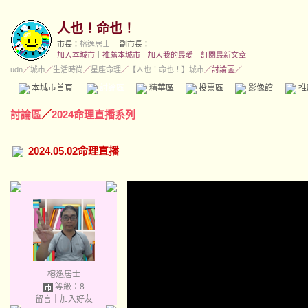
人也！命也！
市長：
榕逸居士
副市長：
加入本城市
｜
推薦本城市
｜
加入我的最愛
｜
訂閱最新文章
udn
／
城市
／
生活時尚
／
星座命理
／
【人也！命也！】城市
／討論區／
本城市首頁
討論區
精華區
投票區
影像館
推
討論區
／
2024命理直播系列
2024.05.02命理直播
榕逸居士
等級：8
留言
｜
加入好友