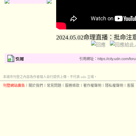
2024.05.02命理直播：批命
引用網址：https://city.udn.com/for
本城市刊登之內容為作者個人自行提供上傳，不代表 udn 立場。
刊登網站廣告
︱
關於我們
︱
常見問題
︱
服務條款
︱
著作權聲明
︱
隱私權聲明
︱
客服