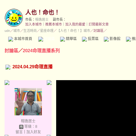
人也！命也！
市長：
榕逸居士
副市長：
加入本城市
｜
推薦本城市
｜
加入我的最愛
｜
訂閱最新文章
udn
／
城市
／
生活時尚
／
星座命理
／
【人也！命也！】城市
／討論區／
本城市首頁
討論區
精華區
投票區
影像館
推
討論區
／
2024命理直播系列
2024.04.29命理直播
榕逸居士
等級：8
留言
｜
加入好友