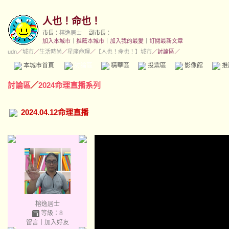
人也！命也！
市長：
榕逸居士
副市長：
加入本城市
｜
推薦本城市
｜
加入我的最愛
｜
訂閱最新文章
udn
／
城市
／
生活時尚
／
星座命理
／
【人也！命也！】城市
／討論區／
本城市首頁
討論區
精華區
投票區
影像館
推
討論區
／
2024命理直播系列
2024.04.12命理直播
榕逸居士
等級：8
留言
｜
加入好友