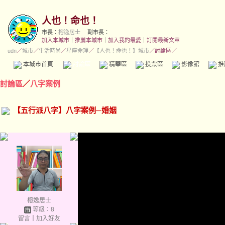
人也！命也！
市長：
榕逸居士
副市長：
加入本城市
｜
推薦本城市
｜
加入我的最愛
｜
訂閱最新文章
udn
／
城市
／
生活時尚
／
星座命理
／
【人也！命也！】城市
／討論區／
本城市首頁
討論區
精華區
投票區
影像館
推
討論區
／
八字案例
【五行派八字】八字案例─婚姻
榕逸居士
等級：8
留言
｜
加入好友