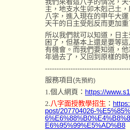
我們來看這八字的情況，天
主，地支水生卯木剋己土，
八字，進入現在的甲午大運
天干的日主受剋反而更加重
所以我們就可以知道，日主
困了，但基本上還是要等這
有機會。而我們要知道，他
年過去了，又回到原樣的時
------------------------------------
服務項目
(
先預約)
1.
個人網頁：
https://www.s
2.
八字面授教學
招生
：
https
post/207704026-%E5%
6%E6%88%B0%E4%B8%
E6%95%99%E5%AD%B8