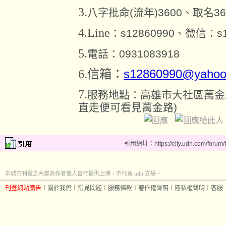
3.
八字批命(流年)3600、取名36
4.Line
：s12860990、微信：s1
5.
電話：0931083918
6.
信箱：
s12860990@yahoo
7.
服務地點：高雄市大社區萬金路
直走便可看見萬金路)
引用網址：https://city.udn.com/forum
本城市刊登之內容為作者個人自行提供上傳，不代表 udn 立場。
刊登網站廣告
︱
關於我們
︱
常見問題
︱
服務條款
︱
著作權聲明
︱
隱私權聲明
︱
客服