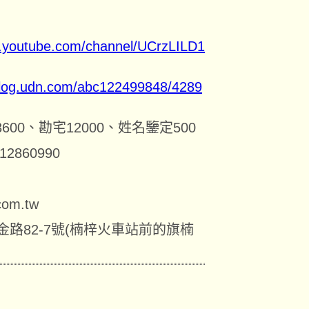
w.youtube.com/channel/UCrzLILD1
/blog.udn.com/abc122499848/4289
3600
、勘宅
12000
、姓名鑒定
500
12860990
com.tw
金路
82-7
號
(
楠梓火車站前的旗楠