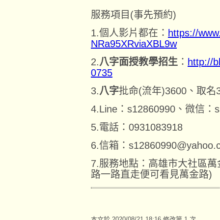
服務項目
(
事先預約
)
1.
個人影片都在：
https://ww
NRa95XRviaXBL9w
2.
八字面授教學招生
：
http:/
0735
3.
八字
批命
(
流年
)3600
、取名
4.Line
：
s12860990
、微信：
s
5.
電話：
0931083918
6.
信箱：
s12860990@yahoo.
7.
服務地點：高雄市大社區萬
路一路直走便可看見萬金路
)
本文於
2020/08/21 18:16 修改第 1 次