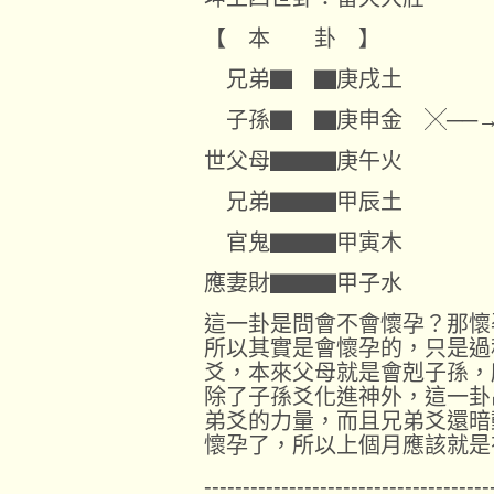
【 本 卦 】 
兄弟▇ ▇庚戌土 丁
子孫▇ ▇庚申金 ╳──→
世父母▇▇▇庚午火 丁
兄弟▇▇▇甲辰土 甲
官鬼▇▇▇甲寅木 甲
應妻財▇▇▇甲子水 甲
這一卦是問會不會懷孕？那懷
所以其實是會懷孕的，只是過
爻，本來父母就是會剋子孫，
除了子孫爻化進神外，這一卦
弟爻的力量，而且兄弟爻還暗
懷孕了，所以上個月應該就是
-------------------------------------