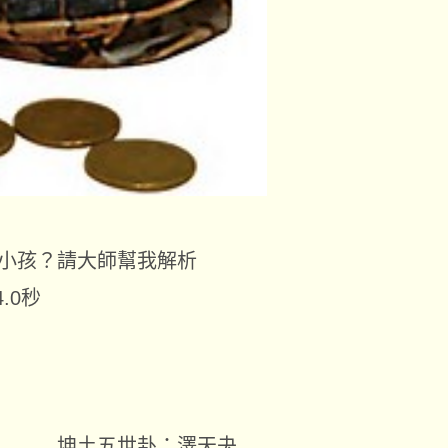
小孩？請大師幫我解析
4.0
秒
 坤土五世卦：澤天夬