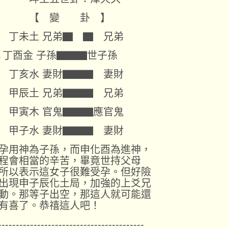
【 變 卦 】
未土 兄弟▇ ▇ 兄弟
丁酉金 子孫▇▇▇世子孫
亥水 妻財▇▇▇ 妻財
辰土 兄弟▇▇▇ 兄弟
寅木 官鬼▇▇▇應官鬼
子水 妻財▇▇▇ 妻財
孕用神為子孫，而申化酉為進神，
程會相當的辛苦，畢竟世持父母
所以表示這女子很難受孕。但好險
出現申子辰化土局，加強的上爻兄
動。那等子出空，那這人就可能還
有喜了。恭禧這人吧！
-----------------------------------------