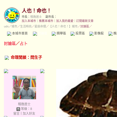
人也！命也！
市長：
榕逸居士
副市長：
加入本城市
｜
推薦本城市
｜
加入我的最愛
｜
訂閱最新文章
udn
／
城市
／
生活時尚
／
星座命理
／
【人也！命也！】城市
／討論區／
本城市首頁
討論區
精華區
投票區
影像館
推
討論區
／
占卜
命理閒談：問生子
榕逸居士
等級：8
留言
｜
加入好友