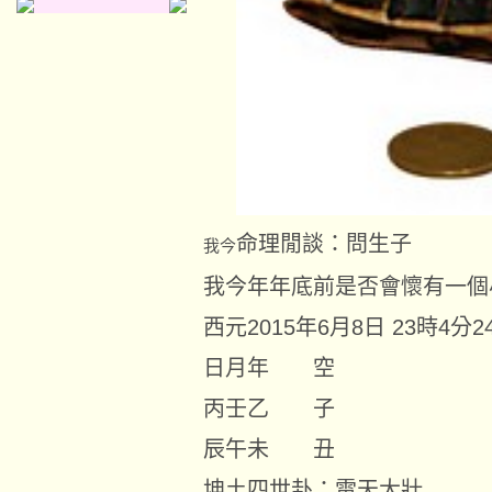
命理閒談：問生子
我今
我今年年底前是否會懷有一個
西元
2015
年
6
月
8
日
23
時
4
分
2
日月年 空
丙壬乙 子
辰午未 丑
坤土四世卦：雷天大壯