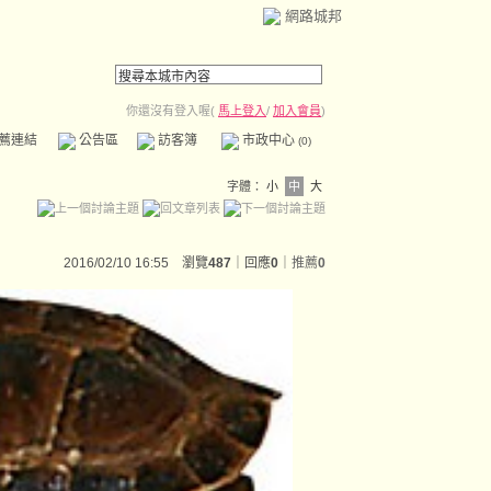
網路城邦
你還沒有登入喔(
馬上登入
/
加入會員
)
薦連結
公告區
訪客簿
市政中心
(0)
字體：
小
中
大
2016/02/10 16:55 瀏覽
487
｜回應
0
｜
推薦
0