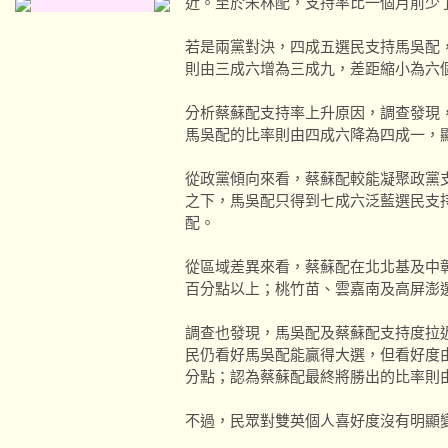
近。至於宋林配，支持率比一個月前少
若是兩黨對決，四成五選民支持馬吳配
則由三成六增為三成九，差距縮小為六
分析蔡蘇配支持率上升原因，調查發現
馬吳配的比率則由四成六降為四成一，
從政黨傾向來看，蔡蘇配較能凝聚政黨
之下，馬吳配只得到七成六泛藍選民支
配。
從區域差異來看，蔡蘇配在北北基及中
百分點以上；桃竹苗、雲嘉南及高屏澎
調查也發現，馬吳配及蔡蘇配支持度拉
民仍看好馬吳配能贏得大選，但看好度
分點；認為蔡蘇配最終將勝出的比率則
不過，民眾對雙英個人喜好度沒有明顯