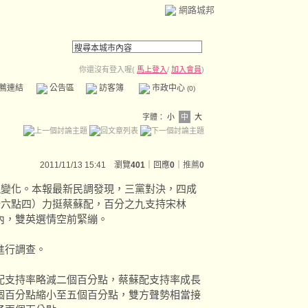
網路城邦
你還沒有登入喔(
馬上登入
/
加入會員
)
薦連結
公告區
訪客簿
市政中心
(0)
字體：
小
中
大
2011/11/13 15:41 瀏覽
401
｜回應
0
｜
推薦
0
現變化。本報最新民調發現，三黨對決，四成
卅六點四）力挺蔡蘇配，百分之九支持宋林
內，雙英選情空前緊繃。
進行調查。
配支持率略減二個百分點，蔡蘇配支持率成長
個百分點縮小至五個百分點，雙方聲勢相當接