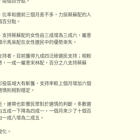
了兩個百分點。
，比率和選前三個月差不多，力挺蔡蘇配的人
個百分點。
，支持蔡蘇配的女性由三成增為三成六，屬意
顯示馬吳配在女性選民中的優勢漸失。
支持者，目前獲得九成四泛綠選民支持；相較
持，一成一屬意宋林配，百分之八支持蔡蘇
彰投區域大有斬獲，支持率較上個月增加六個
選情則相對穩定。
近，連帶也影響民眾對於選情的判斷。多數選
由五成一下降為四成一，一個月來少了十個百
由一成八增為二成五。
變化。