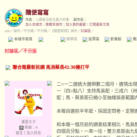
隨便寫寫
市長：
上網是沒有生產力的事
副市長：
加入本城市
｜
推薦本城市
｜
加入我的最愛
｜
訂閱最新文章
udn
／
城市
／
不分類
／
不分類
／
【隨便寫寫】城市
／討論區／
本城市首頁
討論區
精華區
投票區
影像館
推
討論區
／
不分版
聯合報最新民調 馬消蔡長41:36幾打平
二○一二總統大選倒數二個月，選情出
一（四○點八）支持馬吳配，三成六（
配；馬、蔡差距已縮小至抽樣誤差範圍
本報自選前半年起，採固定問卷，定期
漢堡王子
和本報一個月前的調查結果相比，馬吳
等級：4
四個百分點，一來一往，雙方差距由九
留言
｜
加入好友