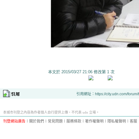
本文於
2015/03/27 21:06 修改第 1 次
引用網址：https://city.udn.com/forum
本城市刊登之內容為作者個人自行提供上傳，不代表 udn 立場。
刊登網站廣告
︱
關於我們
︱
常見問題
︱
服務條款
︱
著作權聲明
︱
隱私權聲明
︱
客服