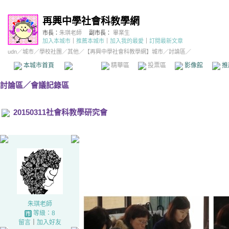
再興中學社會科教學網
市長：
朱琪老師
副市長：
畢業生
加入本城市
｜
推薦本城市
｜
加入我的最愛
｜
訂閱最新文章
udn
／
城市
／
學校社團
／
其他
／
【再興中學社會科教學網】城市
／討論區／
本城市首頁
討論區
精華區
投票區
影像館
推
討論區
／
會議記錄區
20150311社會科教學研究會
朱琪老師
等級：8
留言
｜
加入好友