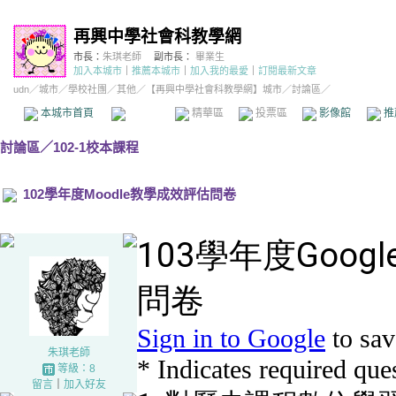
再興中學社會科教學網
市長：
朱琪老師
副市長：
畢業生
加入本城市
｜
推薦本城市
｜
加入我的最愛
｜
訂閱最新文章
udn
／
城市
／
學校社團
／
其他
／
【再興中學社會科教學網】城市
／討論區／
本城市首頁
討論區
精華區
投票區
影像館
推
討論區
／
102-1校本課程
102學年度Moodle教學成效評估問卷
朱琪老師
等級：8
留言
｜
加入好友