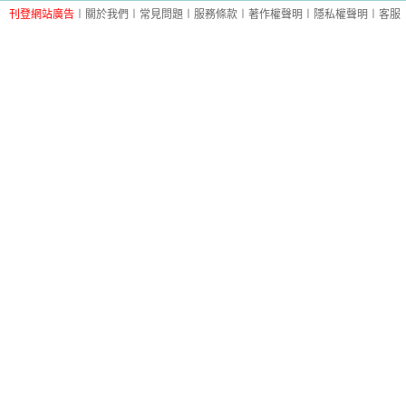
刊登網站廣告
︱
關於我們
︱
常見問題
︱
服務條款
︱
著作權聲明
︱
隱私權聲明
︱
客服