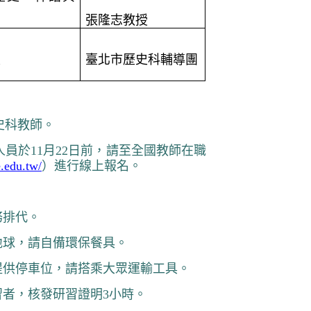
張隆志
教授
談
臺北市歷史科輔導團
史科教師
。
人員於
11
月
22
日前，請至全國教師在職
e.edu.tw/
）進行線上報名。
務排代。
地球，請自備環保餐具。
提供停車位，請搭乘大眾運輸工具。
習者，核發研習證明
3
小時。