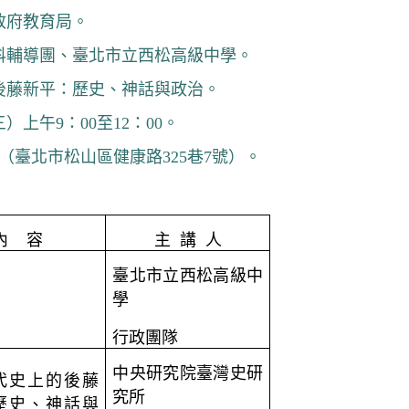
政府教育局。
科輔導團、臺北市立西松高級中學。
後藤新平：歷史、神話與政治。
三）上午
9
：
00
至
12
：
00
。
（臺北市松山區健康路
325
巷
7
號）。
內
容
主
講
人
臺北市立西松高級中
學
行政團隊
中央研究院臺灣史研
代史上的後藤
究所
歷史、神話與