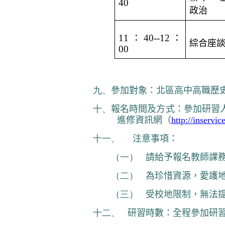
40
政治
11
：
40--12
：
綜合座
00
九、
參加對象：
北區高中高職歷
十、
報名時間及方式：參加研習
進修資訊網（
http://inservic
十一、
注意事項：
（一）
請給予報名教師課
（二）
為珍惜資源，愛護
（三）
受校地限制，無法
十二、
研習時數：全程參加研