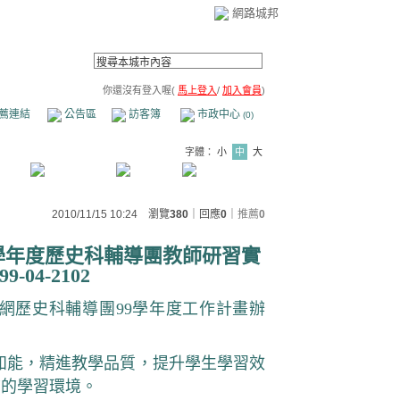
網路城邦
你還沒有登入喔(
馬上登入
/
加入會員
)
薦連結
公告區
訪客簿
市政中心
(0)
字體：
小
中
大
2010/11/15 10:24 瀏覽
380
｜回應
0
｜
推薦
0
學年度歷史科輔導團教師研習實
99-04-2102
網歷史科輔導團
99
學年度工作計畫辦
知能，精進教學品質，提升學生學習效
質的學習環境。