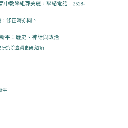
高中教學組郭美麗，聯絡電話：
2528-
施，修正時亦同。
新平：歷史、神話與政治
央研究院臺灣史研究所
)
新平