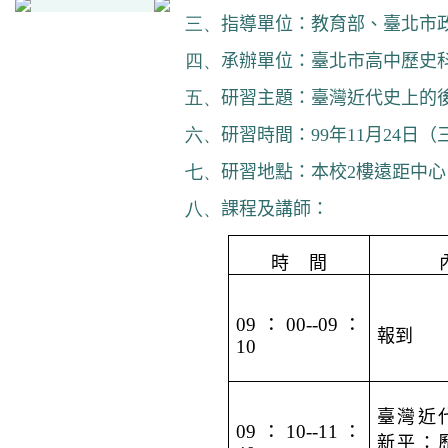
三、
指導單位：教育部、臺北市
四、
承辦單位：臺北市高中歷史
五、
研習主題：臺灣近代史上的
六、
研習時間：
99
年
11
月
24
日
（
七、
研習地點：本校
2
樓遠距中心
八、
課程及講師：
時
間
09
：
00--09
：
報到
10
臺灣近
09
：
10--11
：
新平：