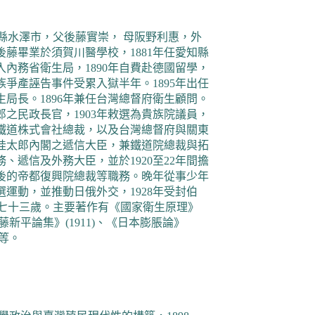
縣水澤市，父後藤實崇， 母阪野利惠，外
後藤畢業於須賀川醫學校，
1881
年任愛知縣
入內務省衛生局，
1890
年自費赴德國留學，
族爭產誣告事件受累入獄半年。
1895
年出任
生局長。
1896
年兼任台灣總督府衛生顧問。
郎之民政長官，
1903
年敕選為貴族院議員，
鐵道株式會社總裁，以及台灣總督府與關東
桂太郎內閣之遞信大臣，兼鐵道院總裁與拓
務、遞信及外務大臣，並於
1920
至
22
年間擔
後的帝都復興院總裁等職務。晚年從事少年
選運動，並推動日俄外交，
1928
年受封伯
七十三歲。主要著作有《國家衛生原理》
藤新平論集》
(1911)
、《日本膨脹論》
等。