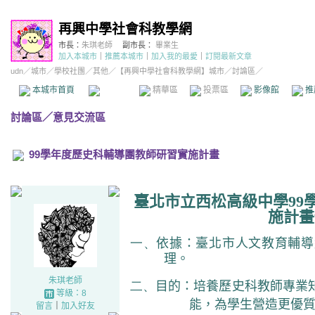
再興中學社會科教學網
市長：
朱琪老師
副市長：
畢業生
加入本城市
｜
推薦本城市
｜
加入我的最愛
｜
訂閱最新文章
udn
／
城市
／
學校社團
／
其他
／
【再興中學社會科教學網】城市
／討論區／
本城市首頁
討論區
精華區
投票區
影像館
推
討論區
／
意見交流區
99學年度歷史科輔導團教師研習實施計畫
臺北市立西松高級中學
99
施計畫
一、
依據：臺北市人文教育輔導
理。
朱琪老師
二、
目的：培養歷史科教師專業
等級：8
能，為學生營造更優
留言
｜
加入好友