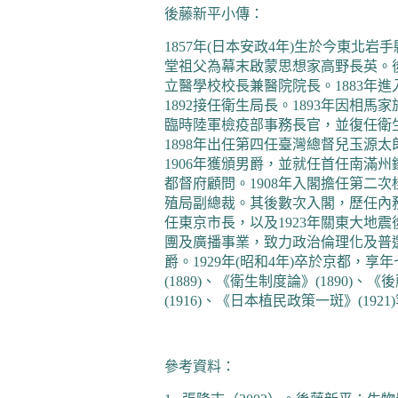
後藤新平小傳：
1857
年
(
日本安政
4
年
)
生於今東北岩手
堂祖父為幕末啟蒙思想家高野長英。
立醫學校校長兼醫院院長。
1883
年進
1892
接任衛生局長。
1893
年因相馬家
臨時陸軍檢疫部事務長官，並復任衛
1898
年出任第四任臺灣總督兒玉源太
1906
年獲頒男爵，並就任首任南滿州
都督府顧問。
1908
年入閣擔任第二次
殖局副總裁。其後數次入閣，歷任內
任東京市長，以及
1923
年關東大地震
團及廣播事業，致力政治倫理化及普
爵。
1929
年
(
昭和
4
年
)
卒於京都，享年
(1889)
、《衛生制度論》
(1890)
、《後
(1916)
、《日本植民政策一斑》
(1921)
參考資料：