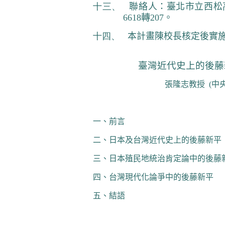
十三、
聯絡人：臺北市立西松
6618
轉
207
。
十四、
本計畫陳校長核定後實
臺灣近代史上的後藤
張隆志
教授
(
中
一、前言
二、日本及台灣近代史上的後藤新平
三、日本殖民地統治肯定論中的後藤
四、台灣現代化論爭中的後藤新平
五、結語