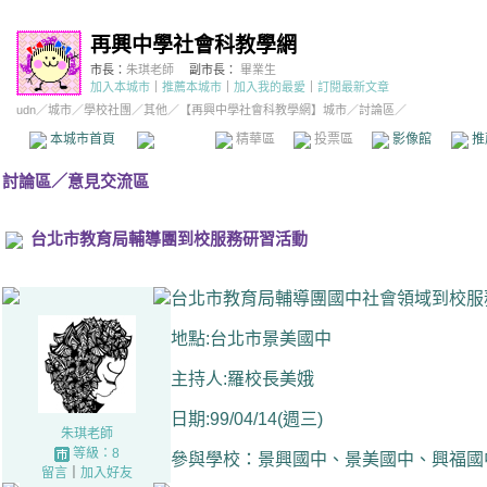
再興中學社會科教學網
市長：
朱琪老師
副市長：
畢業生
加入本城市
｜
推薦本城市
｜
加入我的最愛
｜
訂閱最新文章
udn
／
城市
／
學校社團
／
其他
／
【再興中學社會科教學網】城市
／討論區／
本城市首頁
討論區
精華區
投票區
影像館
推
討論區
／
意見交流區
台北市教育局輔導團到校服務研習活動
台北市教育局輔導團國中社會領域到校服
地點:台北市景美國中
主持人:
羅校長美娥
日期:99/04/14(週三)
朱琪老師
等級：8
參與學校：景興國中、景美國中、興福國
留言
｜
加入好友