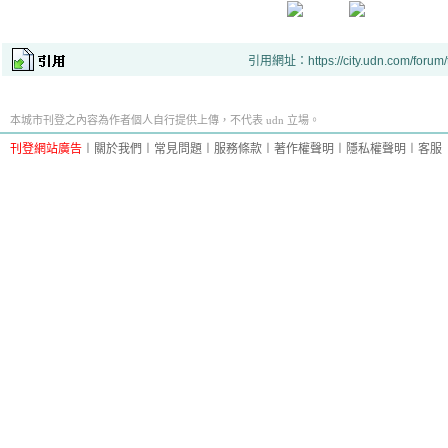
引用網址：https://city.udn.com/forum
本城市刊登之內容為作者個人自行提供上傳，不代表 udn 立場。
刊登網站廣告
︱
關於我們
︱
常見問題
︱
服務條款
︱
著作權聲明
︱
隱私權聲明
︱
客服