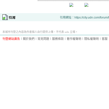
引用網址：https://city.udn.com/forum
本城市刊登之內容為作者個人自行提供上傳，不代表 udn 立場。
刊登網站廣告
︱
關於我們
︱
常見問題
︱
服務條款
︱
著作權聲明
︱
隱私權聲明
︱
客服