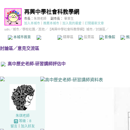
再興中學社會科教學網
市長：
朱琪老師
副市長：
畢業生
加入本城市
｜
推薦本城市
｜
加入我的最愛
｜
訂閱最新文章
udn
／
城市
／
學校社團
／
其他
／
【再興中學社會科教學網】城市
／討論區／
本城市首頁
討論區
精華區
投票區
影像館
推
討論區
／
意見交流區
高中歷史老師-研習講師評估中
高中歷史老師-研習講師資料表
朱琪老師
等級：8
留言
｜
加入好友