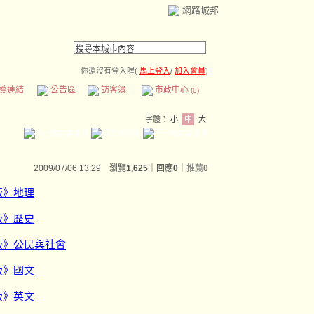
網路城邦
你還沒有登入喔(
馬上登入
/
加入會員
)
薦連結
公告區
訪客簿
市政中心
(0)
字體：
小
中
大
2009/07/06 13:29 瀏覽
1,625
｜回應
0
｜
推薦
0
版》地理
版》歷史
版》公民與社會
版》國文
版》英文