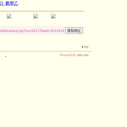
版》數學乙
um/trackback.jsp?no=63217&aid=3514428
▲top
Powered by
udn.com