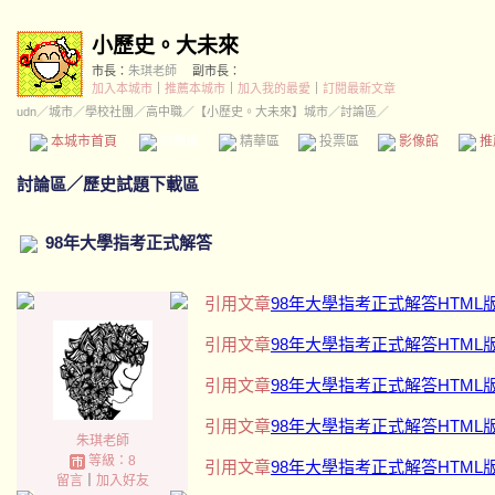
小歷史。大未來
市長：
朱琪老師
副市長：
加入本城市
｜
推薦本城市
｜
加入我的最愛
｜
訂閱最新文章
udn
／
城市
／
學校社團
／
高中職
／
【小歷史。大未來】城市
／討論區／
本城市首頁
討論區
精華區
投票區
影像館
推
討論區
／
歷史試題下載區
98年大學指考正式解答
引用文章
98年大學指考正式解答HTML
引用文章
98年大學指考正式解答HTML
引用文章
98年大學指考正式解答HTML
引用文章
98年大學指考正式解答HTML
朱琪老師
等級：8
引用文章
98年大學指考正式解答HTML
留言
｜
加入好友