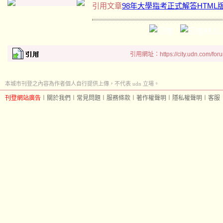
引用文章
98年大學指考正式解答HTML
引用網址：https://city.udn.com/for
本城市刊登之內容為作者個人自行提供上傳，不代表 udn 立場。
刊登網站廣告
︱
關於我們
︱
常見問題
︱
服務條款
︱
著作權聲明
︱
隱私權聲明
︱
客服