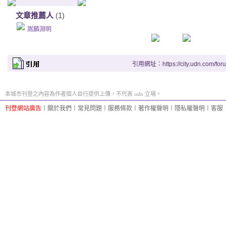
文章推薦人
(1)
嵩麟淵明
引用網址：https://city.udn.com/for
本城市刊登之內容為作者個人自行提供上傳，不代表 udn 立場。
刊登網站廣告
︱
關於我們
︱
常見問題
︱
服務條款
︱
著作權聲明
︱
隱私權聲明
︱
客服