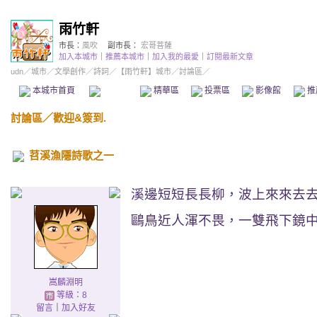
雨竹軒
市長：
風吹
副市長：
宏哥菩薩
加入本城市
｜
推薦本城市
｜
加入我的最愛
｜
訂閱最新文章
udn
／
城市
／
文學創作
／
詩詞
／
【雨竹軒】城市
／討論區／
本城市首頁
討論區
精華區
投票區
影像館
推
討論區
／
歡迎&簽到.
苕溪漁隱詩歌之一
溪邊短短長長柳，波上來來去
鷗鳥近人渾不畏，一雙飛下鏡
嵩麟淵明
等級：8
留言
｜
加入好友