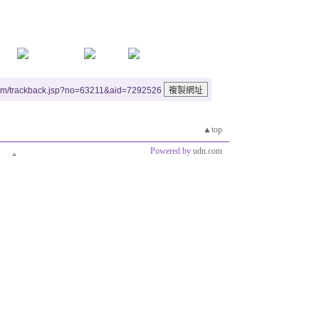
um/trackback.jsp?no=63211&aid=7292526
▲top
Powered by
udn.com