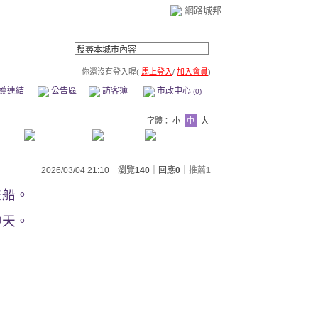
網路城邦
你還沒有登入喔(
馬上登入
/
加入會員
)
薦連結
公告區
訪客簿
市政中心
(0)
字體：
小
中
大
2026/03/04 21:10 瀏覽
140
｜回應
0
｜
推薦
1
去船。
中天。