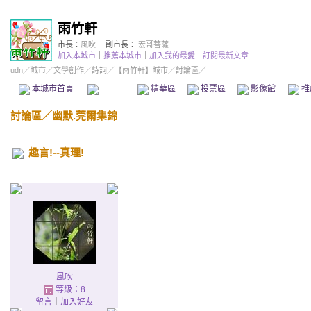
雨竹軒
市長：
風吹
副市長：
宏哥菩薩
加入本城市
｜
推薦本城市
｜
加入我的最愛
｜
訂閱最新文章
udn
／
城市
／
文學創作
／
詩詞
／
【雨竹軒】城市
／討論區／
本城市首頁
討論區
精華區
投票區
影像館
推
討論區
／
幽默.莞爾集錦
趣言!--真理!
風吹
等級：8
留言
｜
加入好友