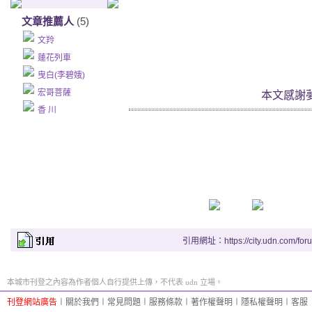
文章推薦人
(5)
文羚
蓮花列車
曳白(李碧娥)
宏哥菩薩
本文感謝
香 川
引用網址：https://city.udn.com/for
本城市刊登之內容為作者個人自行提供上傳，不代表 udn 立場。
刊登網站廣告
︱
關於我們
︱
常見問題
︱
服務條款
︱
著作權聲明
︱
隱私權聲明
︱
客服