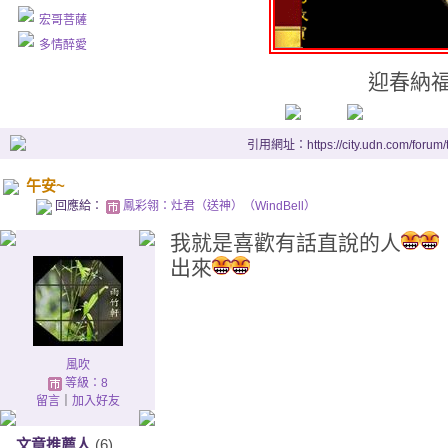
宏哥菩薩
多情醉愛
迎春納福
引用網址：https://city.udn.com/forum
午安~
回應給：
鳳彩翎：灶君（送神）（WindBell）
我就是喜歡有話直說的人
出來
風吹
等級：8
留言
｜
加入好友
文章推薦人
(6)