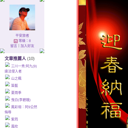
平安旅者
等級：8
留言
｜
加入好友
文章推薦人
(10)
三川一秀:阿九(9)
違法侵入者
山之楓
笛藍
夏雨季
曳白(李碧娥)
鳳彩翎：阿9公然
侮辱
紫筠
風吹