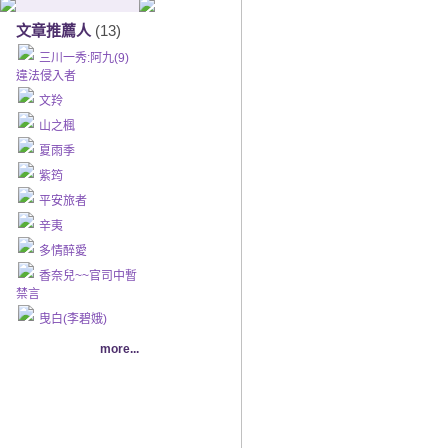
文章推薦人
(13)
三川一秀:阿九(9)
違法侵入者
文羚
山之楓
夏雨季
紫筠
平安旅者
辛夷
多情醉愛
香奈兒~~官司中暫
禁言
曳白(李碧娥)
more...