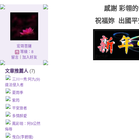
感謝 彩翎的
祝福妳 出國平
宏哥菩薩
等級：8
留言
｜
加入好友
文章推薦人
(7)
三川一秀:阿九(9)
違法侵入者
夏雨季
紫筠
平安旅者
多情醉愛
鳳彩翎：阿9公然
侮辱
曳白(李碧娥)