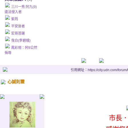
三川一秀:阿九(9)
違法侵入者
紫筠
平安旅者
宏哥菩薩
曳白(李碧娥)
鳳彩翎：阿9公然
侮辱
引用網址：https://city.udn.com/forum
心誠則靈
市長