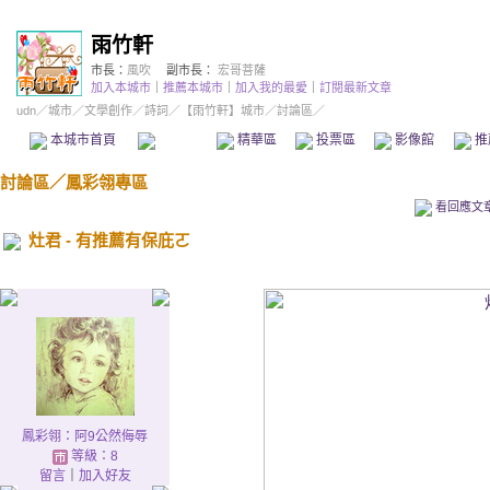
雨竹軒
市長：
風吹
副市長：
宏哥菩薩
加入本城市
｜
推薦本城市
｜
加入我的最愛
｜
訂閱最新文章
udn
／
城市
／
文學創作
／
詩詞
／
【雨竹軒】城市
／討論區／
本城市首頁
討論區
精華區
投票區
影像館
推
討論區
／
鳳彩翎專區
看回應文
灶君 - 有推薦有保庇ㄛ
鳳彩翎：阿9公然侮辱
等級：8
留言
｜
加入好友