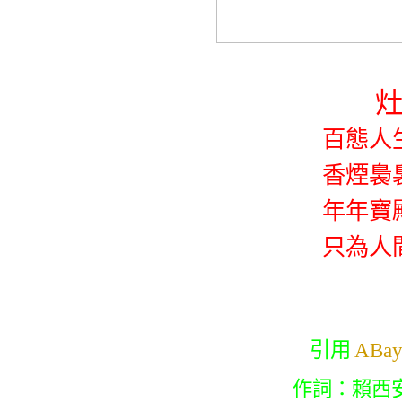
百態人
香煙裊
年年寶
只為人
引用
ABa
作詞：賴西