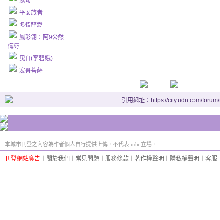
紫筠
平安旅者
多情醉愛
鳳彩翎：阿9公然
侮辱
曳白(李碧娥)
宏哥菩薩
引用網址：https://city.udn.com/forum
本城市刊登之內容為作者個人自行提供上傳，不代表 udn 立場。
刊登網站廣告
︱
關於我們
︱
常見問題
︱
服務條款
︱
著作權聲明
︱
隱私權聲明
︱
客服