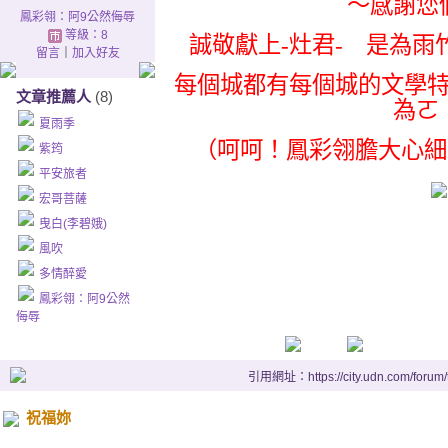
～感謝您
鳳彩翎：阿9公然侮辱
等級：8
誠敬獻上-灶君- 是為
留言
｜
加入好友
每個城都有每個城的文學
文章推薦人
(8)
夏雨季
（呵呵！鳳彩翎膽大心細
紫筠
平安旅者
宏哥菩薩
曳白(李碧娥)
風吹
多情醉愛
鳳彩翎：阿9公然
侮辱
引用網址：https://city.udn.com/forum
祝福妳