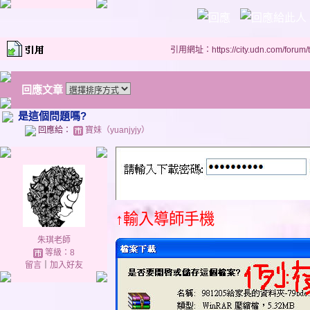
引用網址：https://city.udn.com/forum
回應文章
是這個問題嗎?
回應給：
寶妹（yuanjyjy）
↑輸入導師手機
朱琪老師
等級：8
留言
｜
加入好友