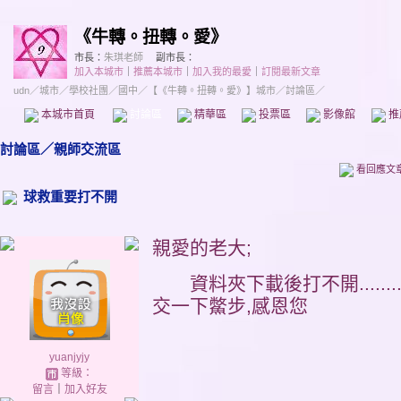
《牛轉。扭轉。愛》
市長：
朱琪老師
副市長：
加入本城市
｜
推薦本城市
｜
加入我的最愛
｜
訂閱最新文章
udn
／
城市
／
學校社團
／
國中
／
【《牛轉。扭轉。愛》】城市
／討論區／
本城市首頁
討論區
精華區
投票區
影像館
推
討論區
／
親師交流區
看回應文
球救重要打不開
親愛的老大;
資料夾下載後打不開.........
交一下鱉步,感恩您
yuanjyjy
等級：
留言
｜
加入好友