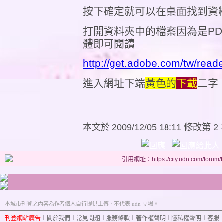
按下確定就可以在桌面找到資
打開資料夾中的檔案因為是PD
體即可閱讀
http://get.adobe.com/tw/reade
進入網址下端
黃色的
下載
二字
本文於
2009/12/05 18:11 修改第 2
引用網址：https://city.udn.com/forum
本城市刊登之內容為作者個人自行提供上傳，不代表 udn 立場。
刊登網站廣告
︱
關於我們
︱
常見問題
︱
服務條款
︱
著作權聲明
︱
隱私權聲明
︱
客服