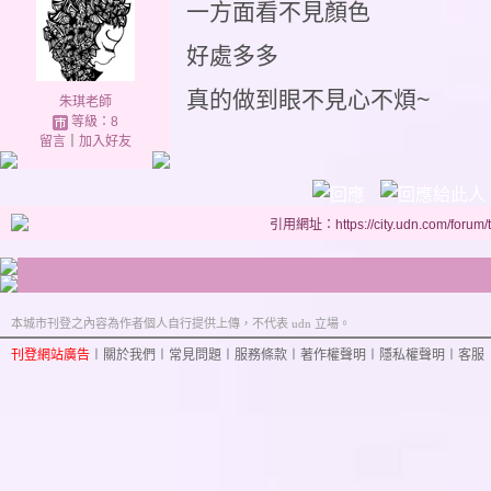
一方面看不見顏色
好處多多
真的做到眼不見心不煩~
朱琪老師
等級：8
留言
｜
加入好友
引用網址：https://city.udn.com/forum
本城市刊登之內容為作者個人自行提供上傳，不代表 udn 立場。
刊登網站廣告
︱
關於我們
︱
常見問題
︱
服務條款
︱
著作權聲明
︱
隱私權聲明
︱
客服