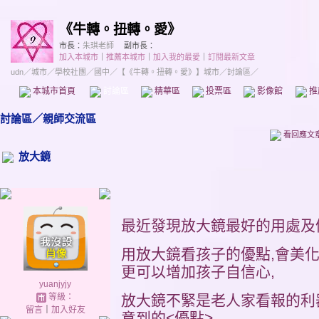
《牛轉。扭轉。愛》
市長：
朱琪老師
副市長：
加入本城市
｜
推薦本城市
｜
加入我的最愛
｜
訂閱最新文章
udn
／
城市
／
學校社團
／
國中
／
【《牛轉。扭轉。愛》】城市
／討論區／
本城市首頁
討論區
精華區
投票區
影像館
推
討論區
／
親師交流區
看回應文
放大鏡
最近發現放大鏡最好的用處及
用放大鏡看孩子的優點,會美
更可以增加孩子自信心,
yuanjyjy
等級：
放大鏡不緊是老人家看報的利
留言
｜
加入好友
意到的<優點>...........