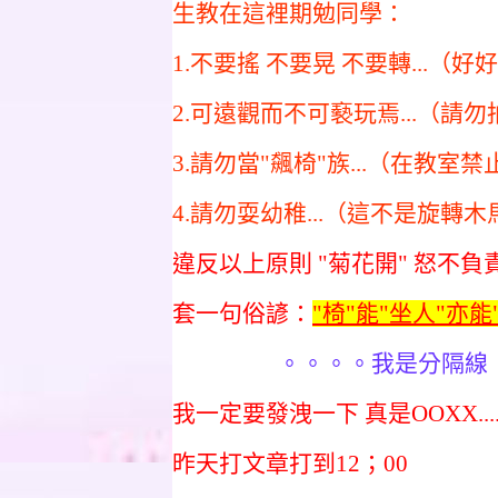
生教在這裡期勉同學：
1.不要搖 不要晃 不要轉...（好
2.可遠觀而不可褻玩焉...（請勿拍
3.請勿當"飆椅"族...（在教室禁止催
4.請勿耍幼稚...（這不是旋轉木馬.
違反以上原則 "菊花開" 怒不負
套一句俗諺：
"椅"能"坐人"亦能
。。。。我是分隔線 
我一定要發洩一下 真是OOXX...
昨天打文章打到12；00