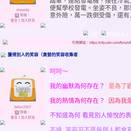
踏車，連結發電機，接在冷氣
便幫學校發電。坐姿不良，那
sheenbj
意外險，萬一跌倒受傷，還有
等級：
留言
｜
加入好友
引用網址：https://city.udn.com/forum
獲得別人的笑容（貪婪的笑容收集者
呵呵～
我的幽默為何存在？
是為了
我的熱情為何存在？
因為我
fallen2007
等級：
不知道為何 看見別人愉悅的表
留言
｜
加入好友
不過 笑容可不是每個人都會