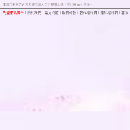
本城市刊登之內容為作者個人自行提供上傳，不代表 udn 立場。
刊登網站廣告
︱
關於我們
︱
常見問題
︱
服務條款
︱
著作權聲明
︱
隱私權聲明
︱
客服