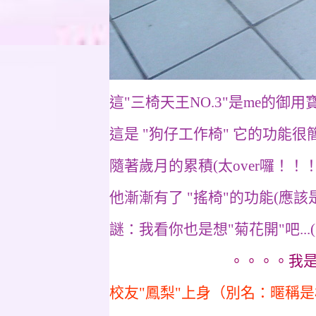
這"三椅天王NO.3"是me的御用寶座
這是 "狗仔工作椅" 它的功能很簡單...
隨著歲月的累積(太over囉！！
他漸漸有了 "搖椅"的功能(應該是
謎：我看你也是想"菊花開"吧...(
。
。。。我
校友"鳳梨"上身（別名：暱稱