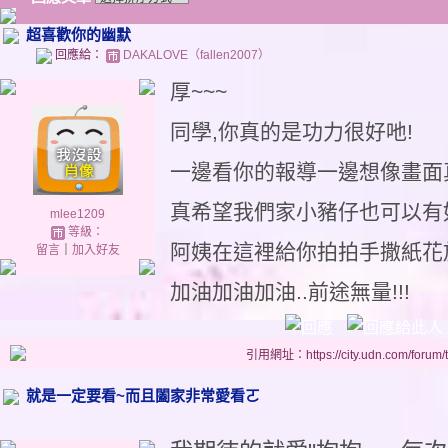
超喜歡你的幽默
回應給：
DAKALOVE（fallen2007）
厚~~~
同學,你真的是功力很好吔!
一邊看你的報導一邊想像畫面真
真希望我們家小豬仔也可以有如
mlee1209
等級：
阿姨在這裡給你拍拍手撒紙花放
留言
｜
加入好友
加油加油加油..前途無量!!!
引用網址：https://city.udn.com/forum
就是一定要看~而且闔家非常愛看ㄛ