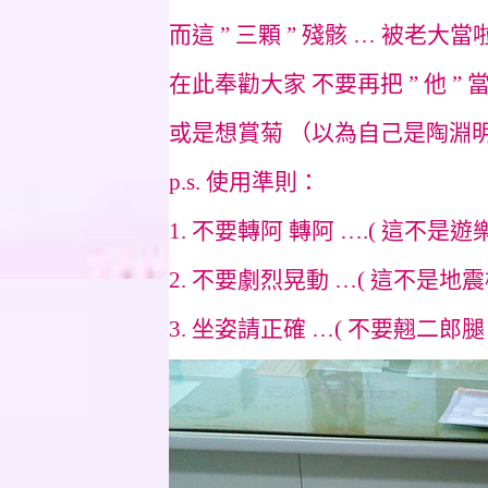
而這 ” 三顆 ” 殘骸 … 被老大當啦
在此奉勸大家 不要再把 ” 他 ” 
或是想賞菊 （以為自己是陶淵
p.s. 使用準則：
1. 不要轉阿 轉阿 ….( 這不是遊樂
2. 不要劇烈晃動 …( 這不是地震
3. 坐姿請正確 …( 不要翹二郎腿 