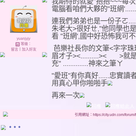
我期待的就愛"抱抱~~~每
電腦看咱們大夥的"班網'.......
連我們弟弟也是一份子ㄛ......
朱老大>很好ㄝ,"他同學也是
看 "班網',國中好恐怖我可不可
yuanjyjy
等級：
芭樂社長你的文筆<字字珠璣
留言
｜
加入好友
眉才子><..........>
充" ..............神來之筆ㄚ
"愛班"有你真好......忠
用真心甲你啪啪手
再來一次
引用網址：https://city.udn.com/forum
。。。