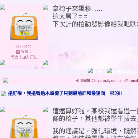
拿椅子來飄移......
這太屌了= =
下次計的拍動態影像給我瞧瞧
j1255ccc
等級：
留言
｜
加入好友
引用網址：https://city.udn.com/forum
還好啦，我還看過木頭椅子只剩最前面和最後面一根的!!
這還算好啦，某校我還看過一
條的椅子，其他都被學生拔去打
我的建議是，強化環境，既然