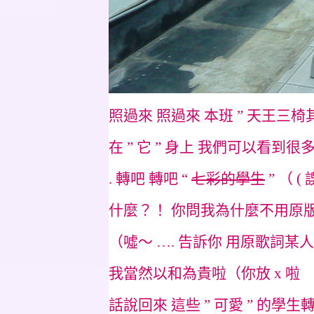
照過來 照過來 本班 ” 天王三椅
在 ” 它 ” 身上 我們可以看到很多
.
轉吧 轉吧 “
七彩的學生
” （ (
什麼？！ 你問我為什麼不用原版
（噓～ …. 告訴你 用原歌詞某
我當然以和為貴啦（你放 x 啦
話說回來 這些 ” 可愛 ” 的學生