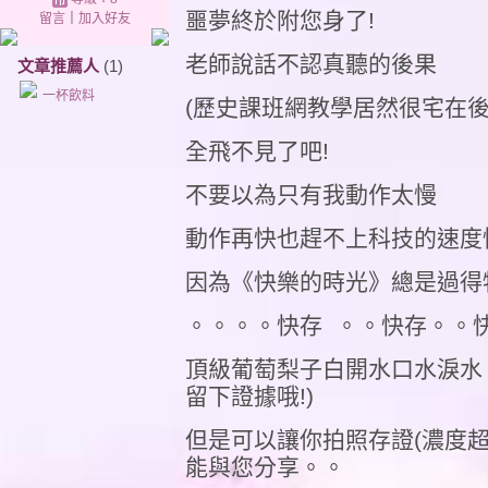
噩夢終於附您身了!
留言
｜
加入好友
老師說話不認真聽的後果
文章推薦人
(1)
一杯飲料
(歷史課班網教學居然很宅在後
全飛不見了吧!
不要以為只有我動作太慢
動作再快也趕不上科技的速度
因為《快樂的時光》總是過得
。。。。快存 。。快存。。
頂級葡萄梨子白開水口水淚水
留下證據哦!)
但是可以讓你拍照存證(濃度超過
能與您分享。。