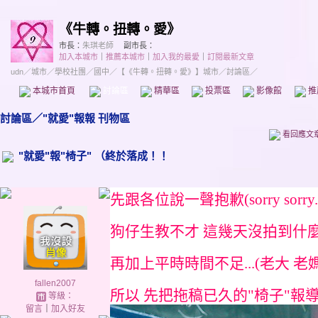
《牛轉。扭轉。愛》
市長：
朱琪老師
副市長：
加入本城市
｜
推薦本城市
｜
加入我的最愛
｜
訂閱最新文章
udn
／
城市
／
學校社團
／
國中
／
【《牛轉。扭轉。愛》】城市
／討論區／
本城市首頁
討論區
精華區
投票區
影像館
推
討論區
／
"就愛"報報 刊物區
看回應文
"就愛"報"椅子" （終於落成！！
先跟各位說一聲抱歉(sorry sorry..
狗仔生教不才 這幾天沒拍到什麼
再加上平時時間不足...(老大 老媽
fallen2007
所以 先把拖稿已久的"椅子"報導 
等級：
留言
｜
加入好友