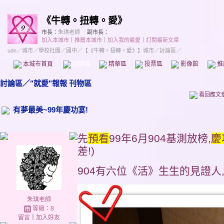
《牛轉。扭轉。愛》
市長：
朱琪老師
副市長：
加入本城市
｜
推薦本城市
｜
加入我的最愛
｜
訂閱最新文章
udn
／
城市
／
學校社團
／
國中
／
【《牛轉。扭轉。愛》】城市
／討論區／
本城市首頁
討論區
精華區
投票區
影像館
推
討論區
／
"就愛"報報 刊物區
看回應文
有夢最美~99年慶功宴!
先
預看
99年6月904基測放榜,
慶
差!)
904有六位《活》生生的見證人
朱琪老師
等級：8
留言
｜
加入好友