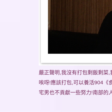
嚴正聲明,我沒有打包剩飯剩菜,
唉呀!應該打包,可以養活904
宅男也不貢獻一些努力!南部的人