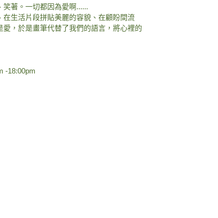
、笑著。一切都因為
愛啊......
、在生活片段拼貼美
麗的容貌、在顧盼間流
是愛，於是畫筆代替了我們的語言，將心裡的
m -18:00pm