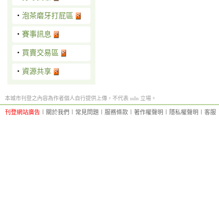
‧
泡茶磨牙打屁區
‧
賽事訊息
‧
買賣交易區
‧
資源共享
本城市刊登之內容為作者個人自行提供上傳，不代表 udn 立場。
刊登網站廣告
︱
關於我們
︱
常見問題
︱
服務條款
︱
著作權聲明
︱
隱私權聲明
︱
客服