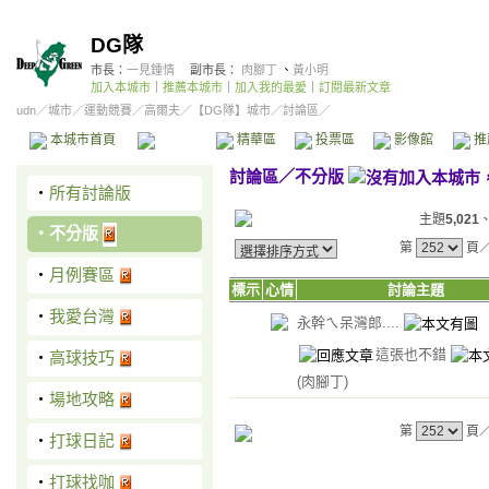
DG隊
市長：
一見鍾情
副市長：
肉腳丁
、
黃小明
加入本城市
｜
推薦本城市
｜
加入我的最愛
｜
訂閱最新文章
udn
／
城市
／
運動競賽
／
高爾夫
／
【DG隊】城市
／討論區／
本城市首頁
討論區
精華區
投票區
影像館
推
討論區
／
不分版
‧
所有討論版
主題
5,021
‧
不分版
第
頁
‧
月例賽區
標示
心情
討論主題
‧
我愛台灣
永幹ㄟ呆灣郎....
這張也不錯
‧
高球技巧
(肉腳丁)
‧
場地攻略
第
頁
‧
打球日記
‧
打球找咖