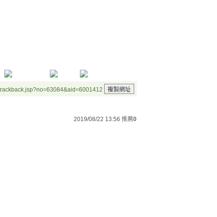
/trackback.jsp?no=63084&aid=6001412
2019/08/22 13:56
推薦
0