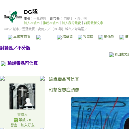
DG隊
市長：
一見鍾情
副市長：
肉腳丁
、
黃小明
加入本城市
｜
推薦本城市
｜
加入我的最愛
｜
訂閱最新文章
udn
／
城市
／
運動競賽
／
高爾夫
／
【DG隊】城市
／討論區／
本城市首頁
討論區
精華區
投票區
影像館
推
討論區
／
不分版
看回應文
瑜說毒品可信真
瑜說毒品可信真
幻想妄想症頭像
畫壞人
等級：8
留言
｜
加入好友