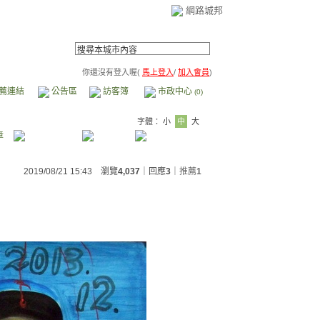
網路城邦
你還沒有登入喔(
馬上登入
/
加入會員
)
薦連結
公告區
訪客簿
市政中心
(0)
字體：
小
中
大
章
2019/08/21 15:43 瀏覽
4,037
｜回應
3
｜
推薦
1