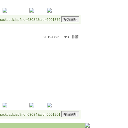
/trackback.jsp?no=63084&aid=6001376
2019/08/21 19:31
推薦
0
/trackback.jsp?no=63084&aid=6001201