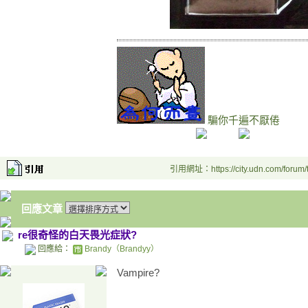
騙你千遍不厭倦
引用網址：https://city.udn.com/forum
回應文章
re很奇怪的白天畏光症狀?
回應給：
Brandy（Brandyy）
Vampire?