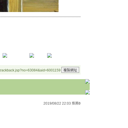
/trackback.jsp?no=63084&aid=6001159
2019/08/22 22:03
推薦
0