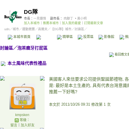
DG隊
市長：
一見鍾情
副市長：
肉腳丁
、
黃小明
加入本城市
｜
推薦本城市
｜
加入我的最愛
｜
訂閱最新文章
udn
／
城市
／
運動競賽
／
高爾夫
／
【DG隊】城市
／討論區／
本城市首頁
討論區
精華區
投票區
影像館
推
討論區
／
泡茶磨牙打屁區
看回應文
本土風味代表性禮品
美國客人來信要求公司提供聖誕節禮物, 
是: 最好是本土生產的, 具有代表台灣意識
推薦一下好嗎?
本文於
2011/10/26 09:31 修改第 1 次
kmpsken
等級：
留言
｜
加入好友