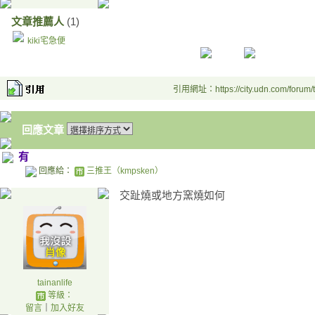
文章推薦人
(1)
kiki宅急便
引用網址：https://city.udn.com/forum
回應文章
有
回應給：
三推王（kmpsken）
交趾燒或地方窯燒如何
tainanlife
等級：
留言
｜
加入好友