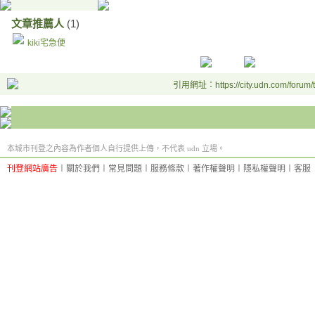
文章推薦人
(1)
kiki宅急便
引用網址：https://city.udn.com/forum
本城市刊登之內容為作者個人自行提供上傳，不代表 udn 立場。
刊登網站廣告
︱
關於我們
︱
常見問題
︱
服務條款
︱
著作權聲明
︱
隱私權聲明
︱
客服