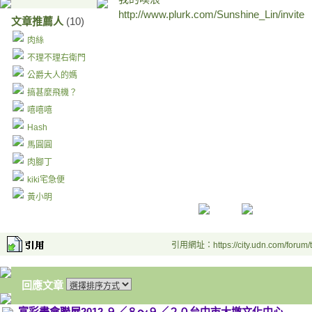
http://www.plurk.com/Sunshine_Lin/invite
文章推薦人
(10)
肉絲
不理不理右衛門
公爵大人的媽
搞甚麼飛機？
嘻嘻嘻
Hash
馬圓圓
肉腳丁
kiki宅急便
黃小明
引用網址：https://city.udn.com/forum
回應文章
富彩畫會聯展2012.９／８～９／２０台中市大墩文化中心.