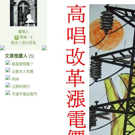
畫壞人
等級：8
留言
｜
加入好友
文章推薦人
(5)
搞甚麼飛機？
公爵大人的媽
肉絲
沉默的飛行
不理不理右衛門