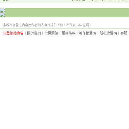
本城市刊登之內容為作者個人自行提供上傳，不代表 udn 立場。
刊登網站廣告
︱
關於我們
︱
常見問題
︱
服務條款
︱
著作權聲明
︱
隱私權聲明
︱
客服