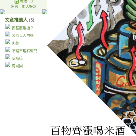
等級：8
留言
｜
加入好友
文章推薦人
(6)
搞甚麼飛機？
公爵大人的媽
肉絲
不理不理右衛門
嘻嘻嘻
馬圓圓