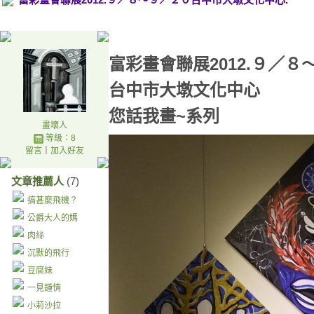
富彩畫會聯展2012.９／８
台中市大墩文化中心
您話我畫~系列
畫壞人
等級：8
留言
｜
加入好友
文章推薦人
(7)
搞甚麼飛機？
公爵大人的媽
肉絲
沉默的飛行
豆腐妹
一見鍾情
小莉沙拉