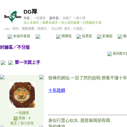
DG隊
市長：
一見鍾情
副市長：
肉腳丁
、
黃小明
加入本城市
｜
推薦本城市
｜
加入我的最愛
｜
訂閱最新文章
udn
／
城市
／
運動競賽
／
高爾夫
／
【DG隊】城市
／討論區／
本城市首頁
討論區
精華區
投票區
影像館
推
討論區
／
不分版
看回應文
第一次就上手
很棒的網站.一目了然的說明.想看不懂十
十年政綱
一見鍾情
等級：8
身似行雲心似水, 道是無晴卻有晴.
留言
｜
加入好友
我的噗浪