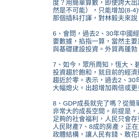
度？用簡單算數，即使誇大出
然是不可能），只能增加(8-4)%
那個插科打諢，對林毅夫來說
6、會問，過去2、30年中國
要數據，掐指一算，當然主要
與基礎建設投資。外貿再蓬勃
7、如今，眾所周知，恆大、
投資趨於飽和，就目前的經濟
趨近於零。表示，過去2、30
大幅熄火。出超增加兩倍或更
8、GDP成長就完了嗎？從
非常大的成長空間。前提是，
足夠的社會福利，人民只會存
人民財產7、8成的房產，正
政體結構，讓人民有錢、敢花