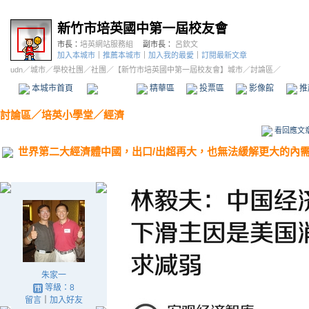
新竹市培英國中第一屆校友會
市長：
培英網站服務組
副市長：
呂欽文
加入本城市
｜
推薦本城市
｜
加入我的最愛
｜
訂閱最新文章
udn
／
城市
／
學校社團
／
社團
／
【新竹市培英國中第一屆校友會】城市
／討論區／
本城市首頁
討論區
精華區
投票區
影像館
推
討論區
／
培英小學堂／經濟
看回應文
世界第二大經濟體中國，出口/出超再大，也無法緩解更大的內
朱家一
等級：8
留言
｜
加入好友