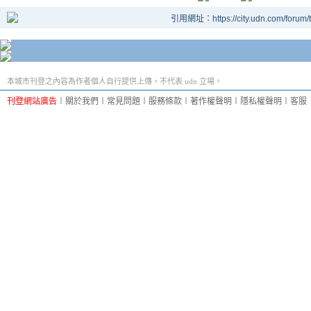
引用網址：https://city.udn.com/forum
本城市刊登之內容為作者個人自行提供上傳，不代表 udn 立場。
刊登網站廣告
︱
關於我們
︱
常見問題
︱
服務條款
︱
著作權聲明
︱
隱私權聲明
︱
客服