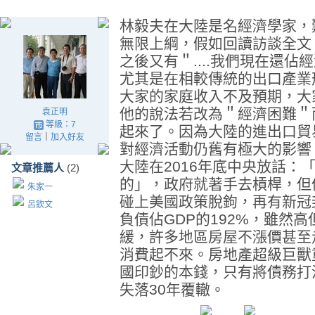
林毅夫在大陸是名經濟學家，
無限上綱，假如回讀訪談全文
之後又有＂....我們現在還
尤其是在相較傳統的出口產業
大家的家庭收入不及預期，大家
他的說法若改為＂經濟困難＂
袁正明
等級：7
起來了。因為大陸的進出口貿易
留言
｜
加入好友
對經濟活動仍舊有極大的影響
大陸在2016年底中央放話：
文章推薦人
(2)
的」，政府就著手去槓桿，但
朱家一
碰上美國政策脫鉤，再有新冠
呂欽文
負債佔GDP的192%，雖然
緩，許多地區房屋不漲價甚至
消費起不來。房地產超級巨獸
國印鈔的本錢，只有將債務打
失落30年覆轍。