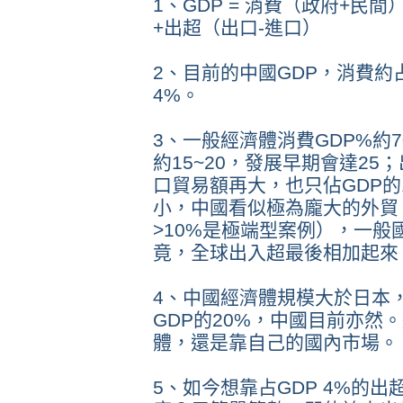
1、GDP = 消費（政府+民
+出超（出口-進口）
2、目前的中國GDP，消費約
4%。
3、一般經濟體消費GDP%約
約15~20，發展早期會達25
口貿易額再大，也只佔GDP的1
小，中國看似極為龐大的外貿
>10%是極端型案例），一
竟，全球出入超最後相加起來
4、中國經濟體規模大於日本
GDP的20%，中國目前亦然
體，還是靠自己的國內市場。
5、如今想靠占GDP 4%的