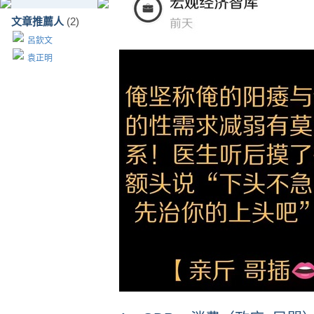
文章推薦人
(2)
呂欽文
袁正明