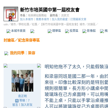
新竹市培英國中第一屆校友會
市長：
培英網站服務組
副市長：
呂欽文
加入本城市
｜
推薦本城市
｜
加入我的最愛
｜
訂閱最新文章
udn
／
城市
／
學校社團
／
社團
／
【新竹市培英國中第一屆校友會】城市
／討論區／
本城市首頁
討論區
精華區
投票區
影像館
推
討論區
／
紀念梁容專區
我的同學：梁容
明知他拖不了太久，只能假裝
和梁容同班是國二那一年，由
來往。印像比較深刻的是特別
規則很簡單，長方形小講桌中
玻璃珠在己方桌面時，可以用
袁正明
不能上桌，只能以手掌沿桌邊
等級：7
留言
｜
加入好友
人可以將玻璃珠從己方桌面迅