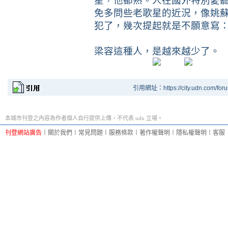
星，他都熟。人在國外特別愛
免多問些老歌星的近況，像姚
犯了，幾次提起就是不願意寫
梁容這種人，是越來越少了。
引用網址：https://city.udn.com/for
本城市刊登之內容為作者個人自行提供上傳，不代表 udn 立場。
刊登網站廣告
︱
關於我們
︱
常見問題
︱
服務條款
︱
著作權聲明
︱
隱私權聲明
︱
客服