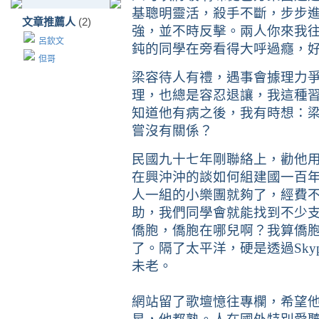
基聰明靈活，殺手不斷，步步
文章推薦人
(2)
強，並不時反擊。兩人你來我
呂欽文
鈍的同學在旁看得大呼過癮，
但哥
梁容待人有禮，遇事會據理力
理，也總是容忍退讓，我這種
知道他有病之後，我有時想：
嘗沒有關係？
民國九十七年剛聯絡上，勸他
在興沖沖的談如何組建國一百
人一組的小樂團就夠了，經費
助，我們同學會就能找到不少
僑胞，僑胞在哪兒啊？我算僑
了。隔了太平洋，硬是透過
Sky
未老。
網站留了歌壇憶往專欄，希望