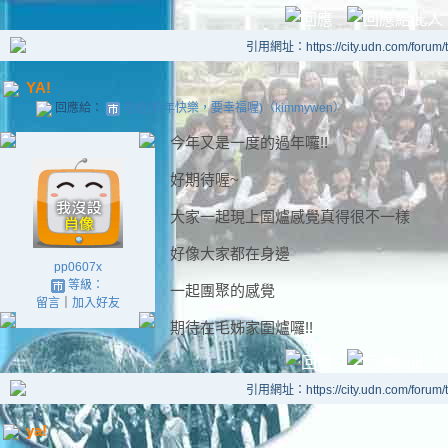
引用網址：https://city.udn.com/forum
YA!
回應給：
毛姐(新年快樂，要幸福喔)（kimmywen）
今年又是一度的過年囉!!
好期待喔~
大家一起現上圍爐感覺真得很不一樣
好像大家都在身邊
pp0607x
等級：
一起團聚的感覺
留言
｜
加入好友
期待在毛姊家圍爐囉!!
引用網址：https://city.udn.com/forum
ya!