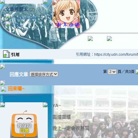
文章推薦人
(2)
CrazyHappy蟲
阿關~
引用網址：https://city.udn.com/forum
第
頁／共3頁
回應文章
回來囉~
YA~
圍爐圍爐
晚上一定會很熱鬧