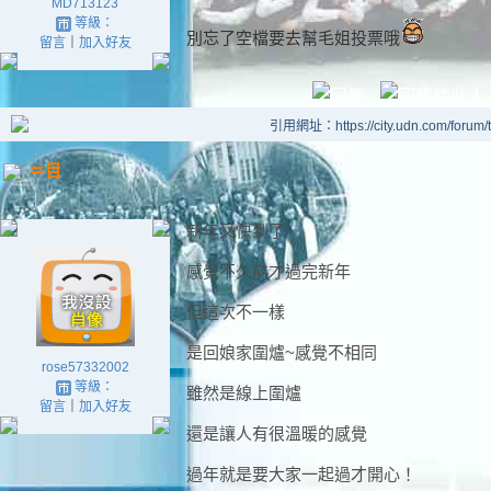
MD713123
等級：
別忘了空檔要去幫毛姐投票哦
留言
｜
加入好友
引用網址：https://city.udn.com/forum
＝目
新年又快到了~
感覺不久前才過完新年
但這次不一樣
是回娘家圍爐~感覺不相同
rose57332002
等級：
雖然是線上圍爐
留言
｜
加入好友
還是讓人有很溫暖的感覺
過年就是要大家一起過才開心！