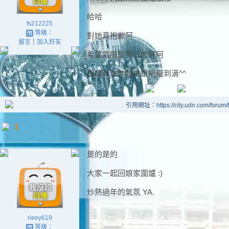
哈哈
fs212225
等級：
對她真抱歉阿
留言
｜
加入好友
希望電腦能早日修好阿
圍爐我會跨越重重阻礙到滴^^
引用網址：https://city.udn.com/forum
:)
是的是的
大家一起回娘家圍爐 :)
炒熱過年的氣氛 YA.
rieey619
等級：