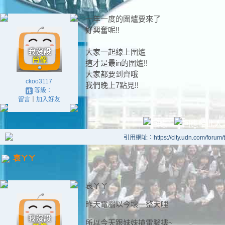
一年一度的圍爐要來了
好興奮呢!!
大家一起線上圍爐
這才是最in的圍爐!!
大家都要到齊哦
ckoo3117
我們晚上7點見!!
等級：
留言
｜
加入好友
引用網址：https://city.udn.com/forum
哀ㄚㄚ
哀ㄚㄚ
昨天電腦以今壞一整天哩
所以今天跟妹妹搶電腦摟~