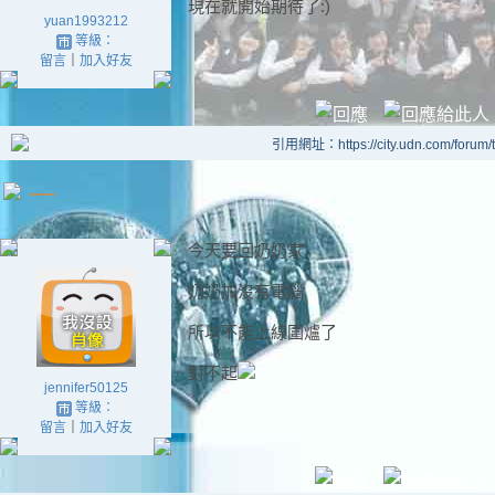
現在就開始期待了:)
yuan1993212
等級：
留言
｜
加入好友
引用網址：https://city.udn.com/forum
......
今天要回奶奶家
奶奶加沒有電腦
所以不能上線圍爐了
對不起
jennifer50125
等級：
留言
｜
加入好友