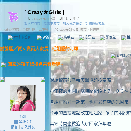
[ Crazy★Girls ]
市長：
CrazyHappy蟲
副市長：
毛姐
加入本城市
｜
推薦本城市
｜
加入我的最愛
｜
訂閱最新文章
udn
／
城市
／
學校社團
／
高中職
／
【[ Crazy★Girls ]】城市
／討論區／
本城市首頁
討論區
精華區
投票區
影像館
推
討論區
／
資〃資丙大家長 - 毛姐愛的叮嚀
看回應文
回家的孩子記得進來看看喔~
謝謝資丙孩子每天幫毛姐投票喔
小年夜的團圓圍爐時間從晚上７：００～
各組可約好一起來，也可以有空的先回來
今年的圍爐地點改在
毛姐家
--孩子的娘家
毛姐
等級：7
其它時間也歡迎大家回家拜年喔
留言
｜
加入好友