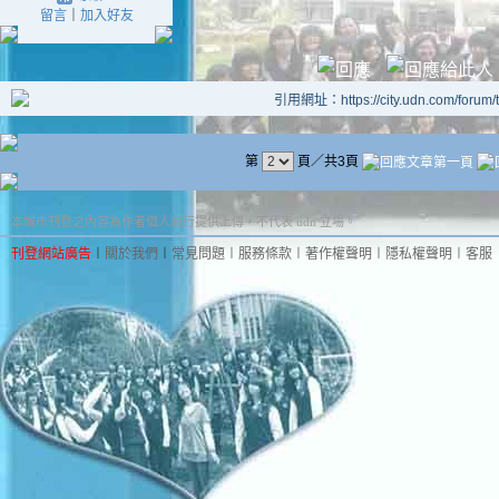
留言
｜
加入好友
引用網址：https://city.udn.com/forum
第
頁／共3頁
本城市刊登之內容為作者個人自行提供上傳，不代表 udn 立場。
刊登網站廣告
︱
關於我們
︱
常見問題
︱
服務條款
︱
著作權聲明
︱
隱私權聲明
︱
客服