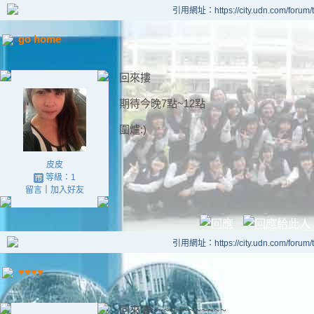
引用網址：https://city.udn.com/forum
go home
回來摟
期待今晚7點~12點
圍爐:)
皮皮
等級：1
留言
｜
加入好友
引用網址：https://city.udn.com/forum
♥♥♥♥
回來囉~~~~~~~~~~~~