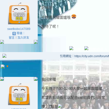
好棒哦
今晚資丙耀圍爐哦
期待了呢！
swetbobo147089
等級：
留言
｜
加入好友
引用網址：https://city.udn.com/forum
♥
我回來囉
今天晚上7:00-12:00大家一起來圍爐囉
希望各組組長可以配合call組員們回娘家
晚上7點見