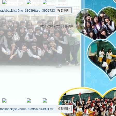
/trackback.jsp?no=63039&aid=3902723
2010/03/12 22:31
推薦
0
/trackback.jsp?no=63039&aid=3901751