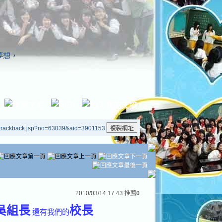
夢想，
/trackback.jsp?no=63039&aid=3901153
2010/03/14 17:43
推薦
0
吳組長
校長
還有我們的