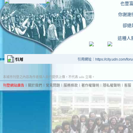
也豐
你謝謝
卻總
這種人
引用網址：https://city.udn.com/for
本城市刊登之內容為作者個人自行提供上傳，不代表 udn 立場。
刊登網站廣告
︱
關於我們
︱
常見問題
︱
服務條款
︱
著作權聲明
︱
隱私權聲明
︱
客服