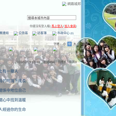
網路城邦
你還沒有登入喔(
馬上登入
/
加入會員
)
薦連結
公告區
訪客簿
市政中心
(0)
字體：
小
中
大
2010/02/09 15:49 瀏覽
494
｜回應
0
｜
推薦
0
上有一種人
母的呵護下成長
關係中地位自己
關心中找到溫暖
人經過你的生命