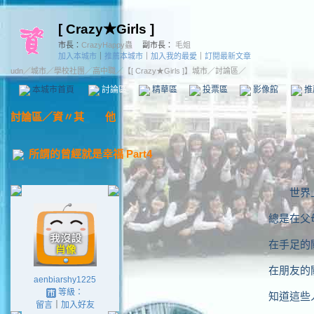
[ Crazy★Girls ]
市長：
CrazyHappy蟲
副市長：
毛姐
加入本城市
｜
推薦本城市
｜
加入我的最愛
｜
訂閱最新文章
udn
／
城市
／
學校社團
／
高中職
／
【[ Crazy★Girls ]】城市
／討論區／
本城市首頁
討論區
精華區
投票區
影像館
推
討論區
／
資〃其 他
所謂的曾經就是幸福 Part4
世界
總是在父
在手足的
在朋友的
aenbiarshy1225
等級：
知道這些
留言
｜
加入好友