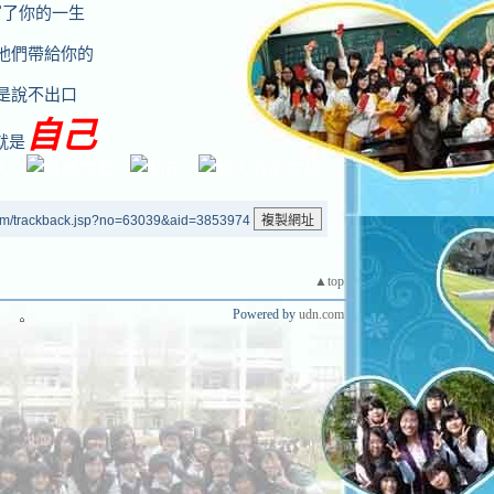
富了你的一生
他們帶給你的
是說不出口
自己
就是
um/trackback.jsp?no=63039&aid=3853974
▲top
Powered by
udn.com