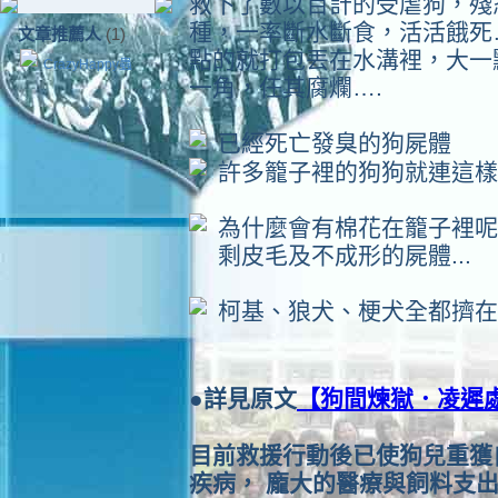
救下了數以百計的受虐狗，殘
種，一率斷水斷食，活活餓死
文章推薦人
(1)
點的就打包丟在水溝裡，大一
CrazyHappy蟲
一角，任其腐爛….
已經死亡發臭的狗屍體
許多籠子裡的狗狗就連這樣
為什麼會有棉花在籠子裡呢
剩皮毛及不成形的屍體...
柯基、狼犬、梗犬全都擠在
●詳見原文
【狗間煉獄．凌遲
目前救援行動後已使狗兒重獲
疾病， 龐大的醫療與飼料支