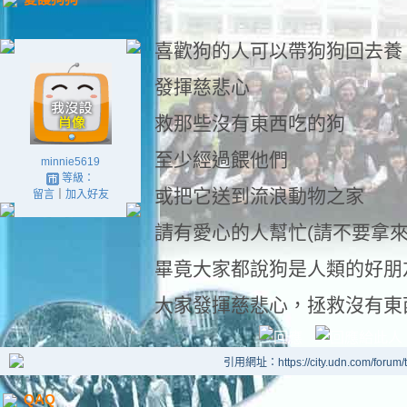
喜歡狗的人可以帶狗狗回去養
發揮慈悲心
救那些沒有東西吃的狗
至少經過餵他們
minnie5619
等級：
或把它送到流浪動物之家
留言
｜
加入好友
請有愛心的人幫忙(請不要拿來
畢竟大家都說狗是人類的好朋
大家發揮慈悲心，拯救沒有東
引用網址：https://city.udn.com/forum
QAQ