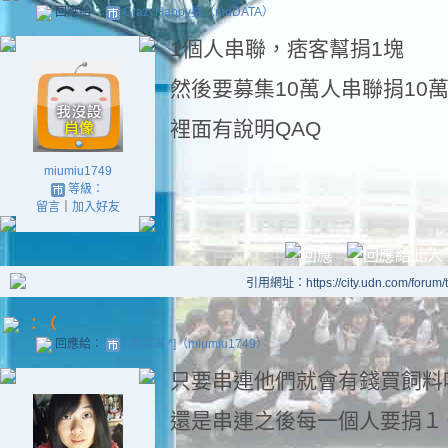
回應給：
CrazyHappy蟲（mdDATA）
1個人串聯，痞客幫捐1塊
然後要募集10萬人串聯捐10
裡面有說明QAQ
miumiu1749
等級：
留言
｜
加入好友
引用網址：https://city.udn.com/forum
：（
回應給：
[ 廖淇淇 *]（miumiu1749）
只要串連他們就會有錢買飼料
還是串連之後每一個人要捐１