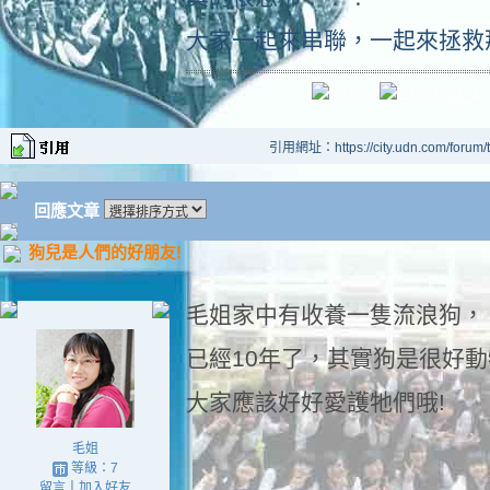
大家一起來串聯，一起來拯救
引用網址：https://city.udn.com/forum
回應文章
狗兒是人們的好朋友!
毛姐家中有收養一隻流浪狗，
已經10年了，其實狗是很好
大家應該好好愛護牠們哦!
毛姐
等級：7
留言
｜
加入好友