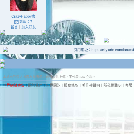
CrazyHappy蟲
等級：7
留言
｜
加入好友
引用網址：https://city.udn.com/forum
本城市刊登之內容為作者個人自行提供上傳，不代表 udn 立場。
刊登網站廣告
︱
關於我們
︱
常見問題
︱
服務條款
︱
著作權聲明
︱
隱私權聲明
︱
客服