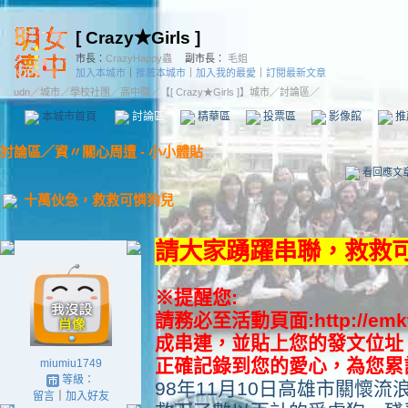
[ Crazy★Girls ]
市長：
CrazyHappy蟲
副市長：
毛姐
加入本城市
｜
推薦本城市
｜
加入我的最愛
｜
訂閱最新文章
udn
／
城市
／
學校社團
／
高中職
／
【[ Crazy★Girls ]】城市
／討論區／
本城市首頁
討論區
精華區
投票區
影像館
推
討論區
／
資〃關心周遭 - 小小體貼
看回應文
十萬伙急，救救可憐狗兒
請大家踴躍串聯，救救
※提醒您:
請務必至活動頁面:http://emkt
成串連，並貼上您的發文位址
正確記錄到您的愛心，為您累計
miumiu1749
等級：
98年11月10日高雄市關懷
留言
｜
加入好友