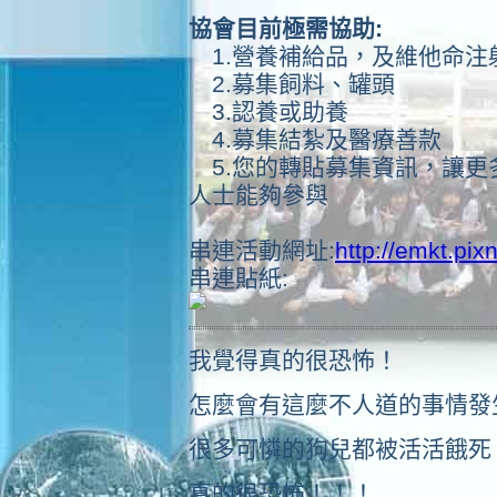
協會目前極需協助:
1.營養補給品，及維他命注
2.募集飼料、罐頭
3.認養或助養
4.募集結紮及醫療善款
5.您的轉貼募集資訊，讓更
人士能夠參與
串連活動網址:
http://emkt.pix
串連貼紙:
我覺得真的很恐怖！
怎麼會有這麼不人道的事情發
很多可憐的狗兒都被活活餓死
真的很恐怖！！！