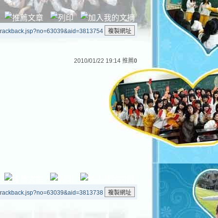
/trackback.jsp?no=63039&aid=3813754
2010/01/22 19:14
推薦
0
/trackback.jsp?no=63039&aid=3813738