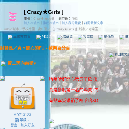
[ Crazy★Girls ]
市長：
CrazyHappy蟲
副市長：
毛姐
加入本城市
｜
推薦本城市
｜
加入我的最愛
｜
訂閱最新文章
udn
／
城市
／
學校社團
／
高中職
／
【[ Crazy★Girls ]】城市
／討論區／
本城市首頁
討論區
精華區
投票區
影像館
推
討論區
／
資〃開心的FU - 歡樂百分百
看回應文
資二丙向前衝♥
哈哈哈好開心第五了欸 (!)
真是多虧第一名的消失 (?)
有點幸災樂禍了哈哈哈XD
MD713123
等級：
留言
｜
加入好友