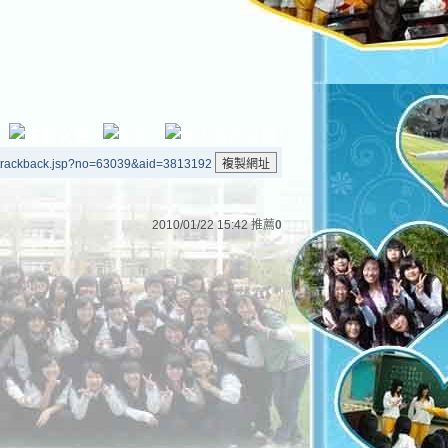
/trackback.jsp?no=63039&aid=3813192
2010/01/22 15:42
推薦
0