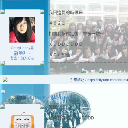
我回這篇的時候是
４８２票
相信我按確定後，會多一堆～
ＸＤＤＤＤＤＤＤ
CrazyHappy蟲
等級：7
５００加油！
留言
｜
加入好友
引用網址：https://city.udn.com/forum
:)
回應給：
Hsin❤〞（MD713123）
喔耶!!!!
變成第四名了耶XDDDD