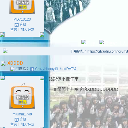
MD713123
等級：
留言
｜
加入好友
引用網址：https://city.udn.com/forum
XDDDD
回應給：
CrazyHappy蟲（mdDATA）
話說像不像牛市
一直節節上升哈哈哈XDDDDDDDDD
miumiu1749
等級：
留言
｜
加入好友