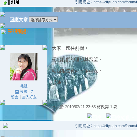
引用網址：https://city.udn.com/forum
回應文章
夢想飛揚!
大家一起往前衝，
衝出我們的理想與希望，
毛姐相信資丙一定可以，
加油~
毛姐
等級：7
留言
｜
加入好友
本文於
2010/02/21 23:56 修改第 1 次
引用網址：https://city.udn.com/forum