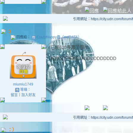
引用網址：https://city.udn.com/forum
:)
回應給：
CrazyHappy蟲（mdDATA）
已經620多票了耶!!!
好快又好多喔!!!XDDDDDDDDDD
miumiu1749
等級：
留言
｜
加入好友
引用網址：https://city.udn.com/forum
：）