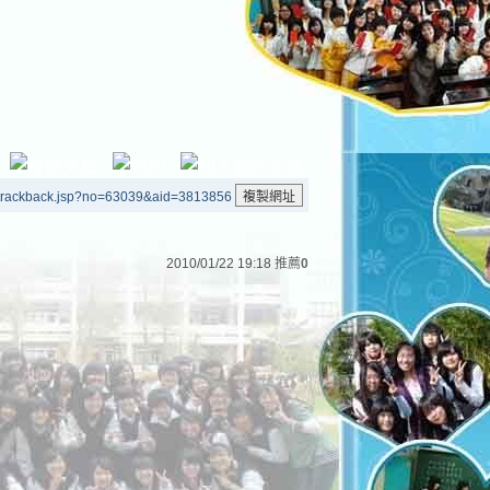
/trackback.jsp?no=63039&aid=3813856
2010/01/22 19:18
推薦
0