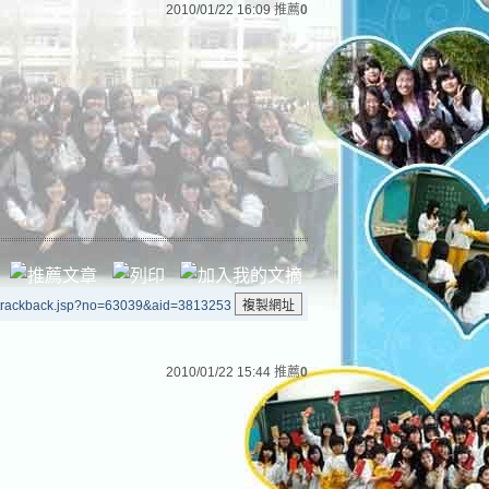
2010/01/22 16:09
推薦
0
/trackback.jsp?no=63039&aid=3813253
2010/01/22 15:44
推薦
0