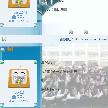
463票了XDDD
快500了!!加油!!!!
miumiu1749
等級：
留言
｜
加入好友
引用網址：https://city.udn.com/forum
哈哈
真開心
我想說第一名怎麼消失了
耶
快點往前衝
rieey619
等級：
留言
｜
加入好友