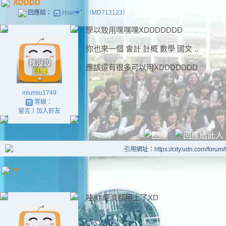
XDDDD
回應給：
Hsin❤〞（MD713123）
學以致用嘿嘿嘿XDDDDDDD
你也來一個 會計 計概 數學 國文 ..
應該還有很多可以用XDDDDDDD
miumiu1749
等級：
留言
｜
加入好友
引用網址：https://city.udn.com/forum
♥
哇(!) 經濟都用上了XD