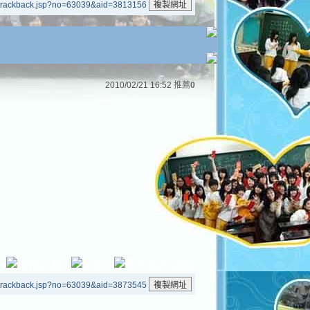
/trackback.jsp?no=63039&aid=3813156
2010/02/21 16:52
推薦
0
/trackback.jsp?no=63039&aid=3873545