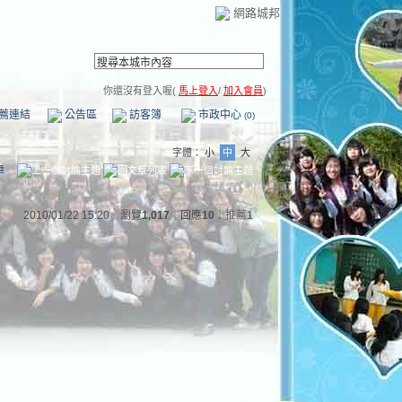
網路城邦
你還沒有登入喔(
馬上登入
/
加入會員
)
薦連結
公告區
訪客簿
市政中心
(0)
字體：
小
中
大
章
2010/01/22 15:20 瀏覽
1,017
｜回應
10
｜
推薦
1