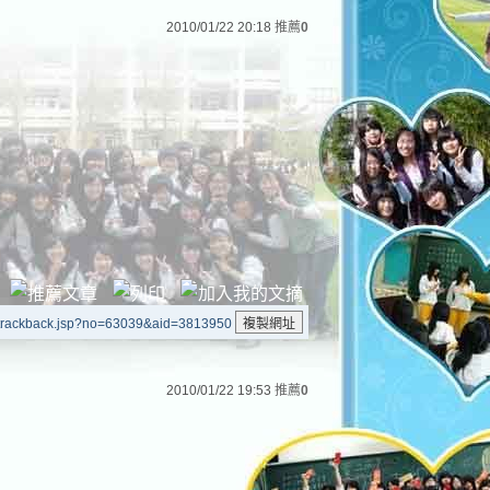
2010/01/22 20:18
推薦
0
/trackback.jsp?no=63039&aid=3813950
2010/01/22 19:53
推薦
0