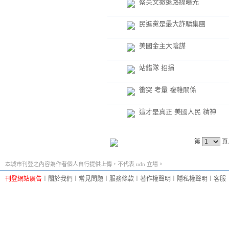
蔡英文撤退路線曝光
民進黨是最大詐騙集團
美國金主大陰謀
站錯隊 招損
衝突 考量 複雜關係
這才是真正 美國人民 精神
第
頁
本城市刊登之內容為作者個人自行提供上傳，不代表 udn 立場。
刊登網站廣告
︱
關於我們
︱
常見問題
︱
服務條款
︱
著作權聲明
︱
隱私權聲明
︱
客服