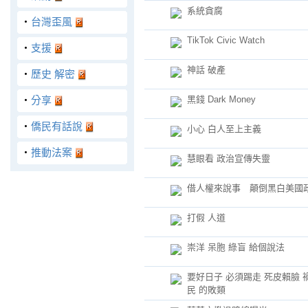
系統貪腐
‧
台灣歪風
TikTok Civic Watch
‧
支援
神話 破產
‧
歷史 解密
‧
分享
黑錢 Dark Money
‧
僑民有話說
小心 白人至上主義
‧
推動法案
慧眼看 政治宣傳失靈
借人權來說事 顛倒黑白美國
打假 人道
崇洋 呆胞 綠盲 給個說法
要好日子 必須踢走 死皮賴臉 
民 的敗類