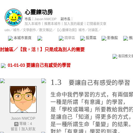
心靈練功房
市長：
Jason NWCDP
副市長：
加入本城市
｜
推薦本城市
｜
加入我的最愛
｜
訂閱最新文章
udn
／
城市
／
文學創作
／
散文雜記
／
【心靈練功房】城市
／討論區／
本城市首頁
討論區
精華區
投票區
影像館
推
討論區
／
【我，活！】只是成為別人的需要
看回應文
01-01-03 要讓自己有感受的學習
1.3
要讓自己有感受的學習
生命中我們學習的方式，有兩個
一種是所謂「有意識」的學習，
是「學校或職場」所要教給我們
是讓自己「知道」得更多的方式
Jason NWCDP
是一種所謂生命「量變」的結果
等級：4
留言
｜
加入好友
對於「有意識」學習的到達，