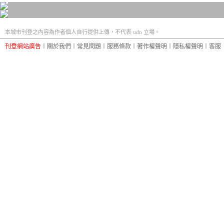
本城市刊登之內容為作者個人自行提供上傳，不代表 udn 立場。
刊登網站廣告
︱
關於我們
︱
常見問題
︱
服務條款
︱
著作權聲明
︱
隱私權聲明
︱
客服