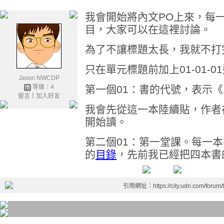
我會開始將內文PO上來，每
目，大家可以在這裡討論。
為了不讓標題太長，我就不打
只在單元標題前加上01-01-
Jason NWCDP
等級：4
第一個01：書的代號，表示
留言
｜
加入好友
我會先從這一本陸續貼，作者
開始讀。
第二個01：第一堂課。每一
的
目錄
，先前我已經把四本書
引用網址：https://city.udn.com/forum