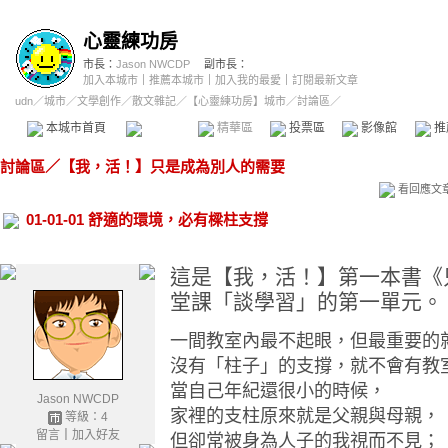
心靈練功房
市長：
Jason NWCDP
副市長：
加入本城市
｜
推薦本城市
｜
加入我的最愛
｜
訂閱最新文章
udn
／
城市
／
文學創作
／
散文雜記
／
【心靈練功房】城市
／討論區／
本城市首頁
討論區
精華區
投票區
影像館
推
討論區
／
【我，活！】只是成為別人的需要
看回應文
01-01-01 舒適的環境，必有樑柱支撐
這是【我，活！】第一本書《
堂課「談學習」的第一單元。
一間教室內最不起眼，但最重要的
沒有「柱子」的支撐，就不會有教
當自己年紀還很小的時候，
Jason NWCDP
家裡的支柱原來就是父親與母親，
等級：4
留言
｜
加入好友
但卻常被身為人子的我視而不見；