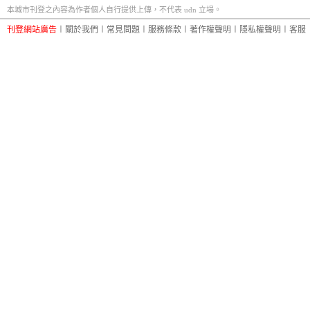
本城市刊登之內容為作者個人自行提供上傳，不代表 udn 立場。
刊登網站廣告
︱
關於我們
︱
常見問題
︱
服務條款
︱
著作權聲明
︱
隱私權聲明
︱
客服