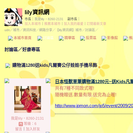
lily資訊網
市長：
我是lily‧8260-2131
副市長：
加入本城市
｜
推薦本城市
｜
加入我的最愛
｜
訂閱最新文章
udn
／
城市
／
資訊科技
／
網路分享
／
【lily資訊網】城市
／討論區／
本城市首頁
討論區
精華區
投票區
影像館
推
討論區
／
好康專區
購物滿1280送kids凡爾賽公仔娃娃手機吊飾
日本怪獸單筆購物滿1280元~送Kids
共有7種不同款式喔!
隨機贈送.數量有限.送完為止喔!
http://www.jpmon.com/jp5/event/2009/
我是lily‧8260-2131
等級：6
留言
｜
加入好友