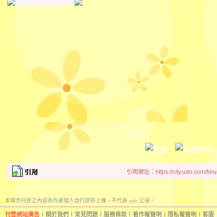
引用網址：https://city.udn.com/for
本城市刊登之內容為作者個人自行提供上傳，不代表 udn 立場。
刊登網站廣告
︱
關於我們
︱
常見問題
︱
服務條款
︱
著作權聲明
︱
隱私權聲明
︱
客服