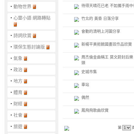
待得天晴花已老 不如攜手雨中
‧
動物世界
‧
心靈小語 網路轉貼
竹北的 黃昏 日落分享
會動的清明上河圖分享
‧
詩詞欣賞
新楊平美術館國畫班作品欣賞
‧
環保生態討論版
周杰倫金曲稱王 莫文蔚封后樂
‧
氣象
頭
‧
政治
史城市集
‧
地方
車站
‧
體育
偶然
‧
財經
鳳飛飛歌曲欣賞
‧
社會
‧
旅遊
第