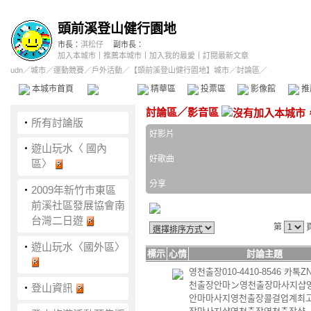
頭前溪登山健行園地
市長：
淇松仔
副市長：
加入本城市
｜
推薦本城市
｜
加入我的最愛
｜
訂閱最新文章
udn
／
城市
／
運動競賽
／
戶外活動
／
【頭前溪登山健行園地】城市
／討論區／
本城市首頁
討論區
精華區
投票區
影像館
推
討論區
／
影音區
‧
所有討論版
好影片
‧
遊山玩水〈 國內
好歌曲
區〉
分享
‧
2009年新竹市東區
前溪社區發展協會南
台灣二日遊
第
‧
遊山玩水〈國外區〉
標示
心情
討論主題
영천출장010-4410-8546 카톡Z
천출장안마ン영천출장마사지샵
‧
登山資訊
안마마사지영천출장콜걸업계최