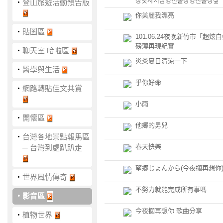
장맛사지샵영천출장영천출장샾
‧
登山旅遊活動預告版
你美麗我漂亮
‧
貼圖區
101.06.24夜晚新竹市「超炫
磅薄再現紀實
‧
聊天室 哈啦區
炎炎夏日清涼一下
‧
醫學與生活
乎你好命
‧
網路轉貼佳文共賞
小雨
‧
開懷區
他鄉的男兒
‧
台灣各地景點報馬區
春天快樂
─ 台灣到處趴趴走
望郷じょんから(今夜擱再想你
‧
世界風情傳奇
不努力就能完成所有事嗎
‧
影音區
今夜擱再想你 歌曲分享
‧
植物世界