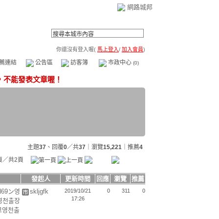
網路城邦
你還沒有登入喔(
馬上登入
/
加入會員
)
薦連結
公告區
訪客簿
市政中心
(0)
主題
37
、回覆
0
／共
37
｜瀏覽
15,221
｜推薦
4
頁／共2頁
發起人
更新時間
回應
瀏覽
推薦
N69ン영
skljgfk
2019/10/21
0
311
0
17:26
영천출장
고영천출