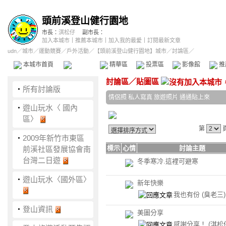
頭前溪登山健行園地
市長：
淇松仔
副市長：
加入本城市
｜
推薦本城市
｜
加入我的最愛
｜
訂閱最新文章
udn
／
城市
／
運動競賽
／
戶外活動
／
【頭前溪登山健行園地】城市
／討論區／
本城市首頁
討論區
精華區
投票區
影像館
推
討論區
／
貼圖區
‧
所有討論版
情侶照 私人寫真 旅遊照片 通通貼上來
‧
遊山玩水〈 國內
區〉
第
‧
2009年新竹市東區
標示
心情
討論主題
前溪社區發展協會南
台灣二日遊
冬季寒冷.這裡可避寒
‧
遊山玩水〈國外區〉
新年快樂
我也有份
(臭老三)
‧
登山資訊
美圖分享
感謝分享！
(淇松