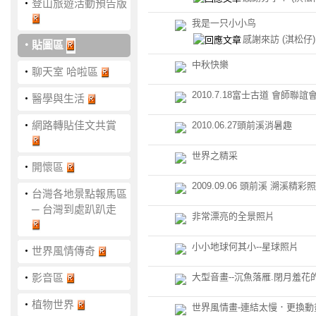
‧
登山旅遊活動預告版
我是一只小小鸟
感謝來訪
(淇松仔)
‧
貼圖區
中秋快樂
‧
聊天室 哈啦區
2010.7.18富士古道 會師聯誼
‧
醫學與生活
‧
網路轉貼佳文共賞
2010.06.27頭前溪消暑趣
世界之精采
‧
開懷區
2009.09.06 頭前溪 溯溪精彩照
‧
台灣各地景點報馬區
─ 台灣到處趴趴走
非常漂亮的全景照片
小小地球何其小--星球照片
‧
世界風情傳奇
‧
影音區
大型音畫--沉魚落雁.閉月羞花
‧
植物世界
世界風情畫-連結太慢．更換動