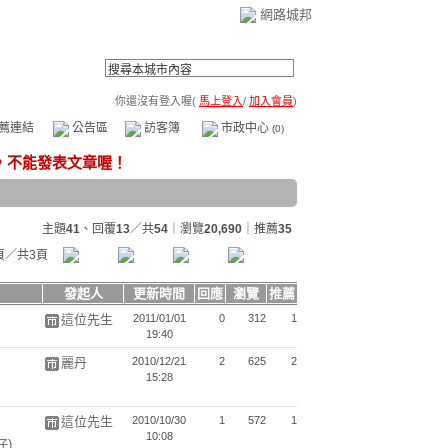
網路城邦
你還沒有登入喔(
馬上登入
/
加入會員
)
薦連結
公告區
訪客簿
市政中心
(0)
主題
41
、回覆
13
／共
54
｜瀏覽
20,690
｜推薦
35
頁／共3頁
發起人
更新時間
回應
瀏覽
推薦
這位先生
2011/01/01
0
312
1
19:40
麗丹
2010/12/21
2
625
2
15:28
這位先生
2010/10/30
1
572
1
10:08
仔)