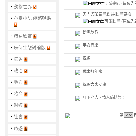
測試連結
(這位先
‧
動物世界
男人與茶音畫欣賞-動畫更換
‧
心靈小語 網路轉貼
可愛動畫
(這位先
動畫欣賞
‧
詩詞欣賞
平安喜樂
‧
環保生態討論版
祝福
‧
氣象
‧
政治
我來拜年嚕!
‧
地方
祝福大家安康
‧
體育
月下老人 - 情人節快樂！
‧
財經
第
‧
社會
‧
旅遊