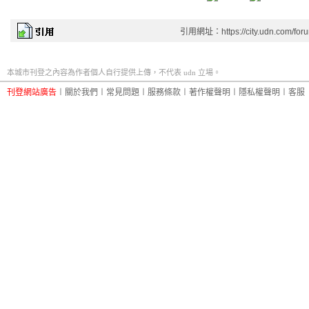
引用網址：https://city.udn.com/for
本城市刊登之內容為作者個人自行提供上傳，不代表 udn 立場。
刊登網站廣告
︱
關於我們
︱
常見問題
︱
服務條款
︱
著作權聲明
︱
隱私權聲明
︱
客服