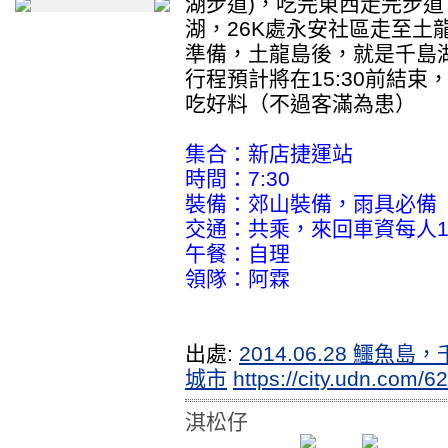
湖步道)，吃完東西走完步
湖，26K處永安社區走至土
準備，土龍島後，就是千島
行程預計將在15:30前結
吃好料（不過客滿為患）
集合：新店捷運站
時間：7:30
裝備：郊山裝備，雨具必備
交通：共乘，來回車資每人1
午餐：自理
領隊：阿霖
出處:
2014.06.28 鱷魚島，
城市
https://city.udn.com
淇松仔