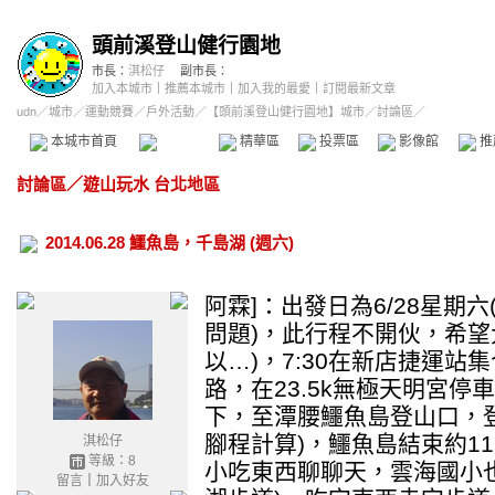
頭前溪登山健行園地
市長：
淇松仔
副市長：
加入本城市
｜
推薦本城市
｜
加入我的最愛
｜
訂閱最新文章
udn
／
城市
／
運動競賽
／
戶外活動
／
【頭前溪登山健行園地】城市
／討論區／
本城市首頁
討論區
精華區
投票區
影像館
推
討論區
／
遊山玩水 台北地區
2014.06.28 鱷魚島，千島湖 (週六)
阿霖]：出發日為6/28星期
問題)，此行程不開伙，希望
以…)，7:30在新店捷運站
路，在23.5k無極天明宮停
下，至潭腰鱷魚島登山口，登
腳程計算)，鱷魚島結束約11
淇松仔
等級：8
小吃東西聊聊天，雲海國小
留言
｜
加入好友