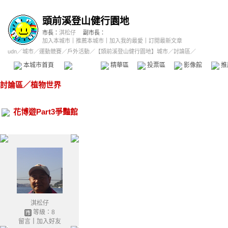
頭前溪登山健行園地
市長：
淇松仔
副市長：
加入本城市
｜
推薦本城市
｜
加入我的最愛
｜
訂閱最新文章
udn
／
城市
／
運動競賽
／
戶外活動
／
【頭前溪登山健行園地】城市
／討論區／
本城市首頁
討論區
精華區
投票區
影像館
推
討論區
／
植物世界
花博遊Part3爭豔館
淇松仔
等級：8
留言
｜
加入好友