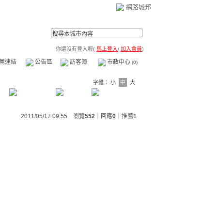
網路城邦
你還沒有登入喔(
馬上登入
/
加入會員
)
薦連結
公告區
訪客簿
市政中心
(0)
字體：
小
中
大
2011/05/17 09:55 瀏覽
552
｜回應
0
｜
推薦
1