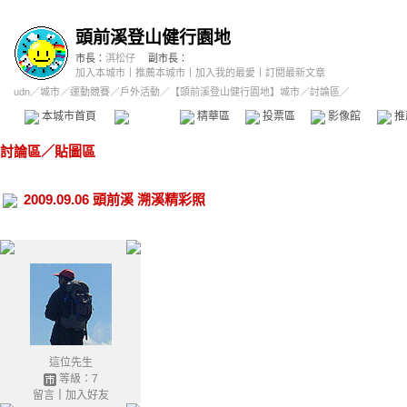
頭前溪登山健行園地
市長：
淇松仔
副市長：
加入本城市
｜
推薦本城市
｜
加入我的最愛
｜
訂閱最新文章
udn
／
城市
／
運動競賽
／
戶外活動
／
【頭前溪登山健行園地】城市
／討論區／
本城市首頁
討論區
精華區
投票區
影像館
推
討論區
／
貼圖區
2009.09.06 頭前溪 溯溪精彩照
這位先生
等級：7
留言
｜
加入好友