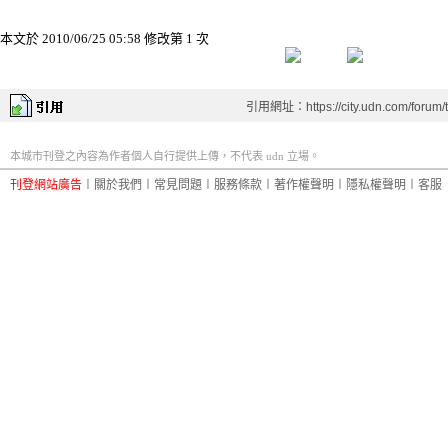
本文於
2010/06/25 05:58 修改第 1 次
引用網址：https://city.udn.com/forum
本城市刊登之內容為作者個人自行提供上傳，不代表 udn 立場。
刊登網站廣告
︱
關於我們
︱
常見問題
︱
服務條款
︱
著作權聲明
︱
隱私權聲明
︱
客服