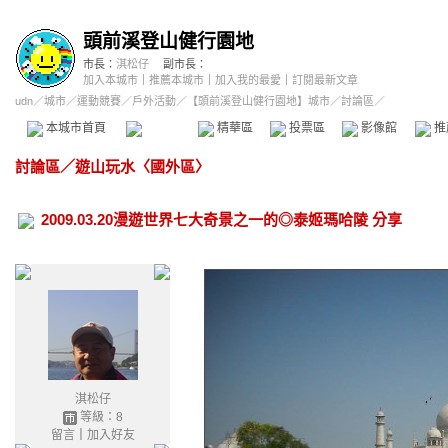
頭前溪登山健行園地
市長：
淇松仔
副市長：
加入本城市
｜
推薦本城市
｜
加入我的最愛
｜
訂閱最新文章
udn
／
城市
／
運動競賽
／
戶外活動
／
【頭前溪登山健行園地】城市
／討論區／
本城市首頁
討論區
精華區
投票區
影像館
推
討論區
／
遊山玩水〈國外區〉
2009.03.20漫遊世界七大奇景之一的◎泰姬瑪哈陵 分享
淇松仔
等級：8
留言
｜
加入好友