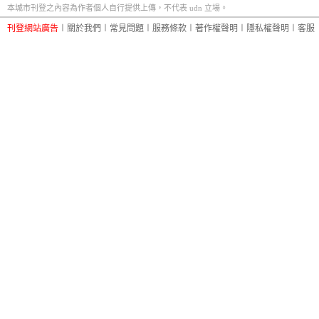
本城市刊登之內容為作者個人自行提供上傳，不代表 udn 立場。
刊登網站廣告
︱
關於我們
︱
常見問題
︱
服務條款
︱
著作權聲明
︱
隱私權聲明
︱
客服